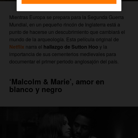
Mientras Europa se prepara para la Segunda Guerra
Mundial, en un pequeño rincón de Inglaterra está a
punto de hacerse un descubrimiento que cambiará el
mundo de la arqueología. Esta película original de
Netflix
narra el
hallazgo de Sutton Hoo
y la
importancia de sus cementerios medievales para
documentar el primer periodo anglosajón del país.
‘Malcolm & Marie’, amor en
blanco y negro