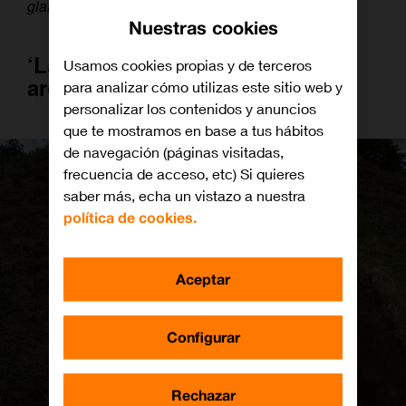
glamour
de Bollywood.
Nuestras cookies
‘La excavación’, tesoros
Usamos cookies propias y de terceros
arqueológicos
para analizar cómo utilizas este sitio web y
personalizar los contenidos y anuncios
que te mostramos en base a tus hábitos
de navegación (páginas visitadas,
frecuencia de acceso, etc) Si quieres
saber más, echa un vistazo a nuestra
política de cookies.
Aceptar
Configurar
Rechazar