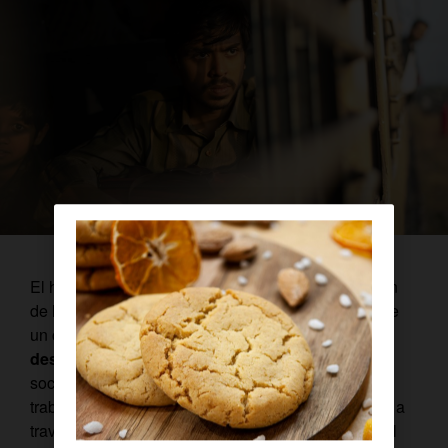
El humor ácido es la mejor arma de esta adaptación
de la novela de Aravind Adiga. Cuenta la historia de
un chico de pueblo que, sin otra cualidad que su
desvergonzada ambición
, consigue escalar
socialmente a costa de la rica familia para la que
trabaja. Una producción india de Netflix, disponible a
través de
Orange TV
, que poco tiene que ver con el