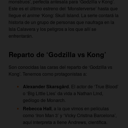
monstruos’, perfecta antesala para ‘Godzilla v Kong’.
Este es el último estreno del ‘Monsterverse’ hasta que
llegue el
anime
‘Kong: Skull Island. La serie contará la
historia de un grupo de personas que naufraga en la
Isla Calavera y los peligros a los que allí se
enfrentarán.
Reparto de ‘Godzilla vs Kong’
Son conocidas las caras del reparto de ‘Godzilla vs
Kong’. Tenemos como protagonistas a:
Alexander Skarsgård
. El actor de ‘True Blood’
o ‘Big Little Lies’ da vida a Nathan Lind,
geólogo de Monarch.
Rebecca Hall
, a la que vimos en películas
como ‘Iron Man 3’ y ‘Vicky Cristina Barcelona’,
aquí interpreta a Ilene Andrews, científica.