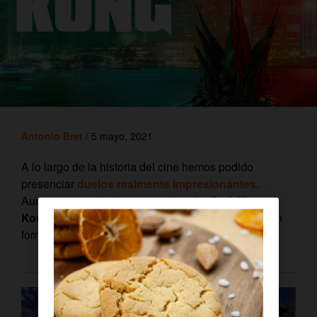
Antonio Bret
/ 5 mayo, 2021
A lo largo de la historia del cine hemos podido
presenciar
duelos realmente impresionantes
.
Aunque pocos de la envergadura de ‘
Godzilla vs
Kong
’,
blockbuster
que se estrena el 10 de mayo en
formato ‘House Premiere’ en
Orange TV
.