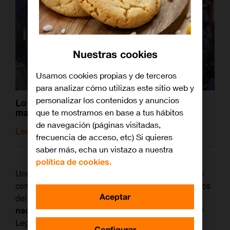
Nuestras cookies
Usamos cookies propias y de terceros
para analizar cómo utilizas este sitio web y
personalizar los contenidos y anuncios
Lo que el cine de ciencia-ficción le debe al
manga japonés
que te mostramos en base a tus hábitos
de navegación (páginas visitadas,
Leer artículo relacionado
frecuencia de acceso, etc) Si quieres
saber más, echa un vistazo a nuestra
política de cookies.
Una película cuyo nacimiento ha sido tan turbulento
como el choque de estos dos tradicionales monstruos
Aceptar
del cine.
‘Godzilla vs Kong’ lleva en producción
nada menos que seis años.
Se anunció en 2015 y
Legendary Pictures pretendía con ella comenzar un
Configurar