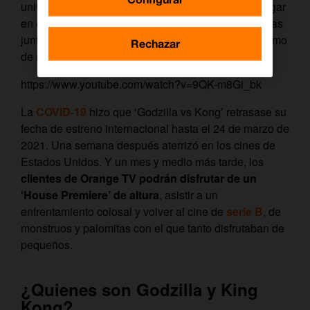
universo cinematográfico, el ‘
Monsterverse
’. Un lugar
en el que convivieran estas dos gigantescas criaturas
junto con otras especies gigantes, tanto clásicas como
Rechazar
de nuevo cuño.
https://www.youtube.com/watch?v=9QK-m8Gi_bk
La
COVID-19
hizo que ‘Godzilla vs Kong’ retrasase su
fecha de estreno internacional hasta el 24 de marzo de
2021. Una semana después aterrizó en los cines de
Estados Unidos. Y un mes y medio más tarde, los
clientes de Orange TV podrán disfrutar de un
‘House Premiere’ de altura
, asistir a un
enfrentamiento colosal y volver al cine de
serie B
, de
monstruos y palomitas con el que tanto disfrutaban de
pequeños.
¿Quienes son Godzilla y King
Kong?