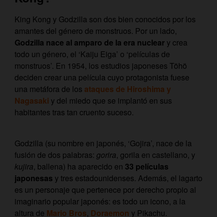
King Kong y Godzilla son dos bien conocidos por los
amantes del género de monstruos. Por un lado,
Godzilla nace al amparo de la era nuclear
y crea
todo un género, el ‘Kaiju Eiga’ o ‘películas de
monstruos’. En 1954, los estudios japoneses Töhö
deciden crear una película cuyo protagonista fuese
una metáfora de los
ataques de Hiroshima y
Nagasaki
y del miedo que se implantó en sus
habitantes tras tan cruento suceso.
Godzilla (su nombre en japonés, ‘Gojira’, nace de la
fusión de dos palabras:
gorira
, gorila en castellano, y
kujira
, ballena) ha aparecido en
33 películas
japonesas
y tres estadounidenses. Además, el lagarto
es un personaje que pertenece por derecho propio al
imaginario popular japonés: es todo un icono, a la
altura de
Mario Bros
,
Doraemon
y Pikachu.