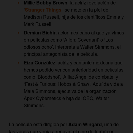
Millie Bobby Brown
, la actriz revelación de
‘
Stranger Things
’, se mete en la piel de
Madison Russell, hija de los científicos Emma y
Mark Russell.
Demian Bichir
, actor mexicano al que ya vimos
en películas como ‘Alien: Covenant’ o ‘Los
odiosos ocho’, interpreta a Walter Simmons, el
principal antagonista de la película.
Eiza González
, actriz y cantante mexicana que
hemos podido ver con anterioridad en películas
como ‘Bloodshot’, ‘Alita: Ángel de combate’ y
‘Fast & Furious: Hobbs & Shaw’. Aquí da vida a
Maia Simmons, ejecutiva de la organización
Apex Cybernetics e hija del CEO, Walter
Simmons.
La película está dirigida por
Adam Wingard
, una de
las voces que venía a renovar el cine de terror con