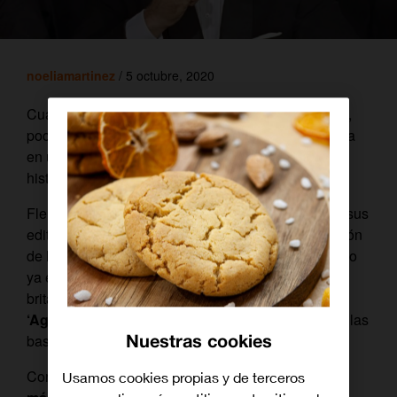
noeliamartinez
/ 5 octubre, 2020
Cuando
Ian Fleming creó a James Bond en 1953
,
poco podía imaginar que su personaje se convertiría
en uno de los agentes secretos más famosos de la
historia del cine.
Fleming escribió 12 novelas, aunque, a su muerte, sus
editores encargaron a otros escritores la continuación
de la saga. Pues al éxito de los libros se había unido
ya el de las adaptaciones cinematográficas. La
británica
Eon Producciones estrenó en 1962
‘Agente 007 contra el Dr. No’
, una cinta que sentó las
Nuestras cookies
bases de la iconografía del universo Bond.
Con 26 películas a sus espaldas, es la
franquicia
Usamos cookies propias y de terceros