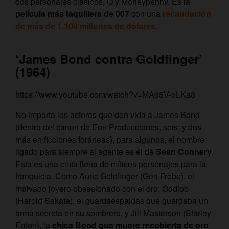
dos personajes clásicos, Q y Moneypenny. Es la
película más taquillera de 007
con una
recaudación
de más de 1.100 millones de dólares.
‘James Bond contra Goldfinger’
(1964)
https://www.youtube.com/watch?v=MA65V-oLKa8
No importa los actores que den vida a James Bond
(dentro del canon de Eon Producciones, seis; y dos
más en ficciones foráneas), para algunos, el nombre
ligado para siempre al agente es el de
Sean Connery
.
Esta es una cinta llena de míticos personajes para la
franquicia. Como Auric Goldfinger (Gert Frobe), el
malvado joyero obsesionado con el oro; Oddjob
(Harold Sakata), el guardaespaldas que guardaba un
arma secreta en su sombrero, y Jill Masterson (Shirley
Eaton), la
chica Bond que muere recubierta de oro
.