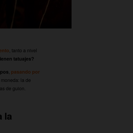
ento
, tanto a nivel
ienen tatuajes?
rpos
,
pasando por
la moneda: la de
as de guion.
 la