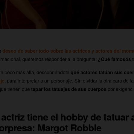
ro
deseo de saber todo sobre las actrices y actores del mom
ernacional, queremos responder a la pregunta:
¿Qué famosos t
un poco más allá, descubriéndote
qué actores tatúan sus cue
je
, para interpretar a un personaje. Sin olvidar la otra cara de 
 que tienen que
tapar los tatuajes de sus cuerpos
por exigenci
actriz tiene el hobby de tatuar a
orpresa: Margot Robbie