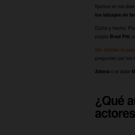
fijamos en los dis
los tatuajes de 
Dicho y hecho. Po
propio
Brad Pitt
, 
Sin olvidar el pa
preguntan por los
Aitana
o el actor
M
¿Qué ar
actores