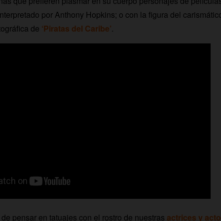
as que prefieren plasmar en su cuerpo personajes de película
 interpretado por Anthony Hopkins; o con la figura del carismáti
tográfica de
‘Piratas del Caribe’
.
de pensar en tatuajes con el rostro de nuestras
actrices y acto