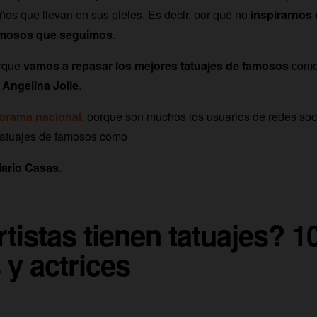
eños que llevan en sus pieles. Es decir, por qué no
inspirarnos
famosos que seguimos
.
rque
vamos a repasar los mejores tatuajes de famosos
com
o
Angelina Jolie
.
norama nacional
, porque son muchos los usuarios de redes soc
 tatuajes de famosos como
ario Casas
.
tistas tienen tatuajes? 1
 y actrices