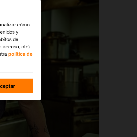
analizar cómo
tenidos y
bitos de
e acceso, etc)
stra
política de
ceptar