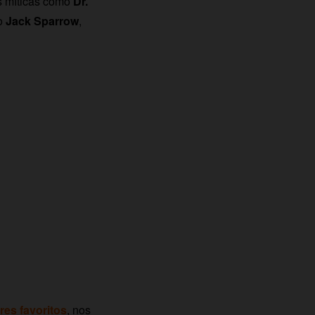
s míticas como
Dr.
co
Jack Sparrow
,
res favoritos
, nos