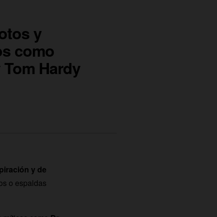
otos y
os como
y Tom Hardy
piración y de
zos o espaldas