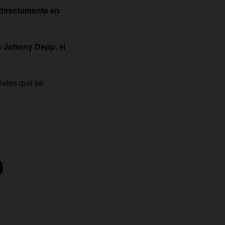
 directamente en
o
Johnny Depp
, el
iales que se
0