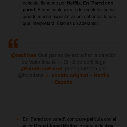
película, fichando por
Netflix. En ‘Pared con
pared’
Aitana canta y en redes sociales se ha
creado mucha expectativa por saber los temas
que interpretará. Esto es un adelanto:
Qué ganas de escuchar la canción
@netflixes
de Valentina 🎤✨. El 12 de abril llega
, protagonizada por
#ParedConPared
@holaitana
♬ sonido original – Netflix
España
En ‘Pared con pared’, comparte película con el
actor
Miguel Ángel Muñoz
, expareja de
Ana