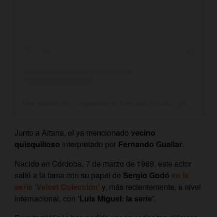
Una publicación compartida de Fernando Guallar (@fernandoguallar)
Junto a Aitana, el ya mencionado
vecino
quisquilloso
interpretado por
Fernando Guallar
.
Nacido en Córdoba, 7 de marzo de 1989, este actor
saltó a la fama con su papel de
Sergio Godó
en la
serie ‘Velvet Colección’
y, más recientemente, a nivel
internacional, con
‘Luis Miguel: la serie’
.