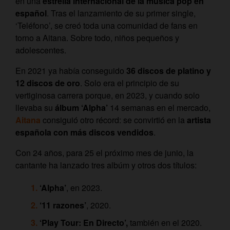
en una
estrella internacional de la música pop en
español
. Tras el lanzamiento de su primer single,
‘Teléfono’, se creó toda una comunidad de fans en
torno a Aitana. Sobre todo, niños pequeños y
adolescentes.
En 2021 ya había conseguido
36 discos de platino y
12 discos de oro
. Solo era el principio de su
vertiginosa carrera porque, en 2023, y cuando solo
llevaba su
álbum ‘Alpha’
14 semanas en el mercado,
Aitana
consiguió otro récord: se convirtió en la
artista
española con más discos vendidos
.
Con 24 años, para 25 el próximo mes de junio, la
cantante ha lanzado tres albúm y otros dos títulos:
‘Alpha’
, en 2023.
‘11 razones’
, 2020.
‘Play Tour: En Directo’,
también en el 2020.