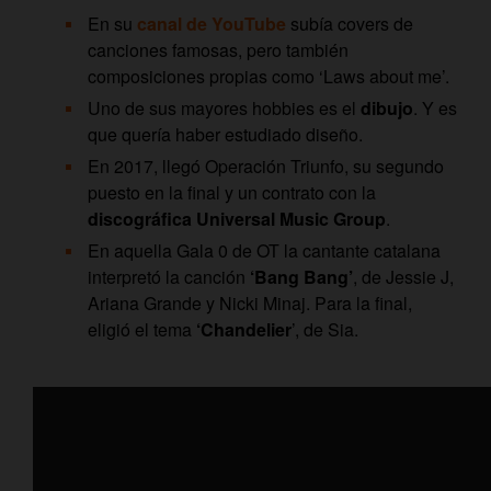
En su
canal de YouTube
subía covers de
canciones famosas, pero también
composiciones propias como ‘Laws about me’.
Uno de sus mayores hobbies es el
dibujo
. Y es
que quería haber estudiado diseño.
En 2017, llegó Operación Triunfo, su segundo
puesto en la final y un contrato con la
discográfica Universal Music Group
.
En aquella Gala 0 de OT la cantante catalana
interpretó la canción
‘Bang Bang’
, de Jessie J,
Ariana Grande y Nicki Minaj. Para la final,
eligió el tema
‘Chandelier
’, de Sia.