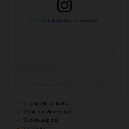
Ver esta publicación en Instagram
Una publicación compartida de Fernando Guallar (@fernandoguallar)
‘El juego de las llaves’.
‘Gente que viene y bah’.
‘Explota, explota’.
‘La ternura’.