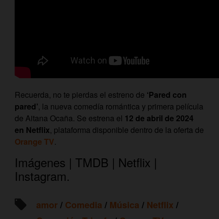
Recuerda, no te pierdas el estreno de
‘Pared con
pared’
, la nueva comedía romántica y primera película
de Aitana Ocaña. Se estrena el
12 de abril de 2024
en Netflix
, plataforma disponible dentro de la oferta de
Orange TV
.
Imágenes | TMDB | Netflix |
Instagram.
amor
/
Comedia
/
Música
/
Netflix
/