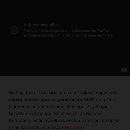
No hay duda: ‘Los caballeros del zodiaco’ supuso
el
relevo ‘anime’ para la ‘generación EGB’
de series
japonesas anteriores como ‘Mazinger Z’ y ‘Lupin’.
Basada en el manga ‘Saint Seiya’ de Masami
Kurumada, estas aventuras encandilaron por su épica
y sus nada sutiles aires a
telenovela
.