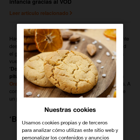
infancia gracias al VOD
Leer artículo relacionado
Hay nombres imprescindibles, como el del tristemente
desaparecido Claudio Biern Boyd, creador de ‘David
el gnomo’, ‘D’Artacan y los tres mosqueperros’ y ‘La
vuelta al mundo de Willy Fog’. Y mil títulos más,
de
‘Doraemon’ a ‘Los osos amorosos’ y de ‘Los
pitufos’ a ‘Transformers’
, que podrás recuperar en
Orange TV
y las plataformas de
streaming
incluidas. A
continuación, varios clásicos que te transportarán de
un plumazo a la infancia de los ochenta.
Nuestras cookies
‘Babar’
Usamos cookies propias y de terceros
para analizar cómo utilizas este sitio web y
personalizar los contenidos y anuncios