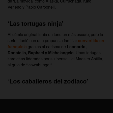
de ‘La movida’ como Alaska, Gurruchaga, Kiko
Veneno y Pablo Carbonell.
‘Las tortugas ninja’
El cómic original tenía un tono un más oscuro, pero la
serie triunfó con una propuesta familiar
convertida en
franquicia
gracias al carisma de
Leonardo,
Donatello, Raphael y Michelangelo
. Unas tortugas
karatekas lideradas por su ‘sensei’, el Maestro Astilla,
al grito de “¡cowabunga!”.
‘Los caballeros del zodiaco’