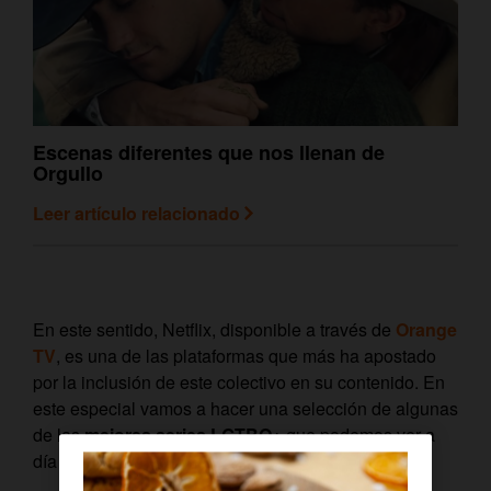
Escenas diferentes que nos llenan de
Orgullo
Leer artículo relacionado
En este sentido, Netflix, disponible a través de
Orange
TV
, es una de las plataformas que más ha apostado
por la inclusión de este colectivo en su contenido. En
este especial vamos a hacer una selección de algunas
de las
mejores series LGTBQ+
que podemos ver a
día de hoy.