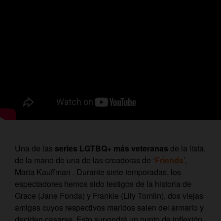
Una de las
series LGTBQ+ más veteranas
de la lista,
de la mano de una de las creadoras de ‘
Friends
’,
Marta Kauffman . Durante siete temporadas, los
espectadores hemos sido testigos de la historia de
Grace (Jane Fonda) y Frankie (Lily Tomlin), dos viejas
amigas cuyos respectivos maridos salen del armario y
deciden casarse. Esto supondrá un punto de inflexión