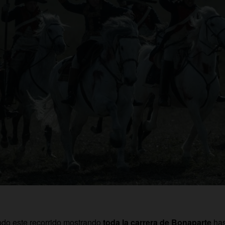
todo este recorrido mostrando
toda la carrera de Bonaparte
has