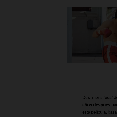
Dos “monstruos” d
años después
par
esta película, bas