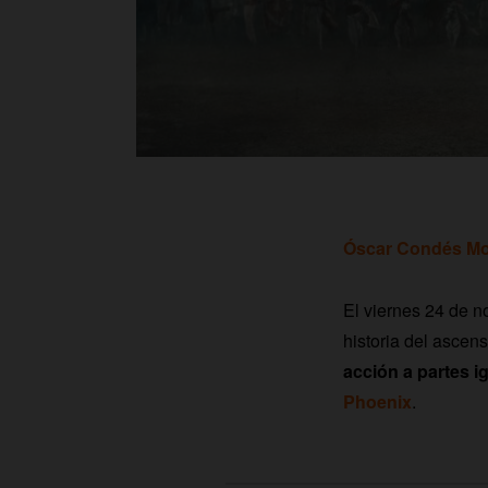
Óscar Condés Mo
El viernes 24 de n
historia del ascen
acción a partes i
Phoenix
.