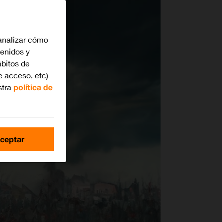
analizar cómo
tenidos y
bitos de
e acceso, etc)
stra
política de
ceptar