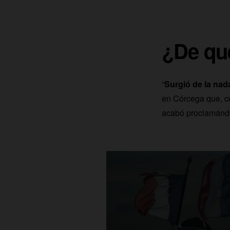
¿De qué
“
Surgió de la nad
en Córcega que, co
acabó proclamánd