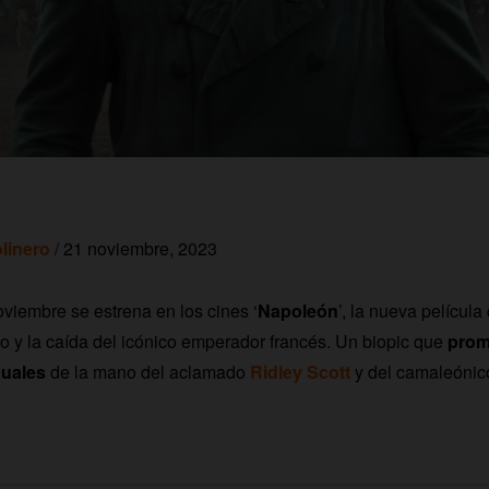
linero
/ 21 noviembre, 2023
oviembre se estrena en los cines ‘
Napoleón
’, la nueva película
so y la caída del icónico emperador francés. Un biopic que
prom
guales
de la mano del aclamado
Ridley Scott
y del camaleóni