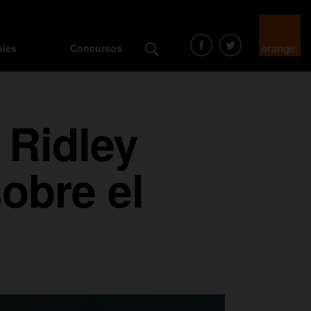
ales
Concursos
 Ridley
obre el