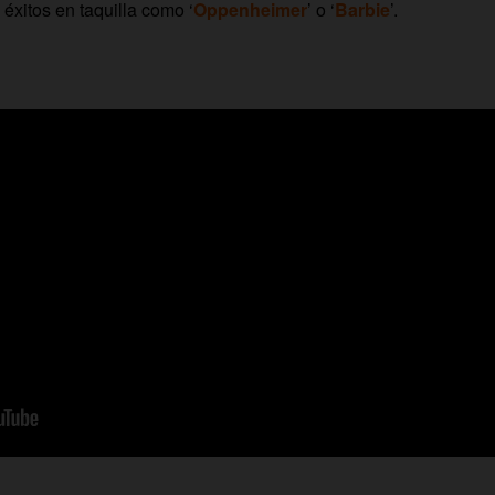
éxitos en taquilla como ‘
Oppenheimer
’ o ‘
Barbie
’.