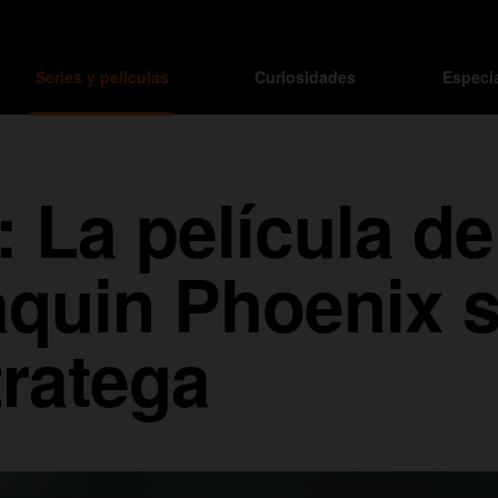
Series y películas
Curiosidades
Especi
 La película de
aquin Phoenix s
tratega