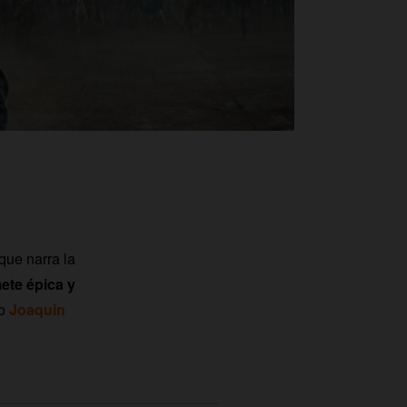
 que narra la
ete épica y
co
Joaquin