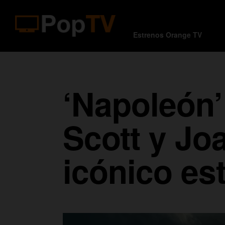
Estrenos Orange TV
‘Napoleón’:
Scott y Jo
icónico es