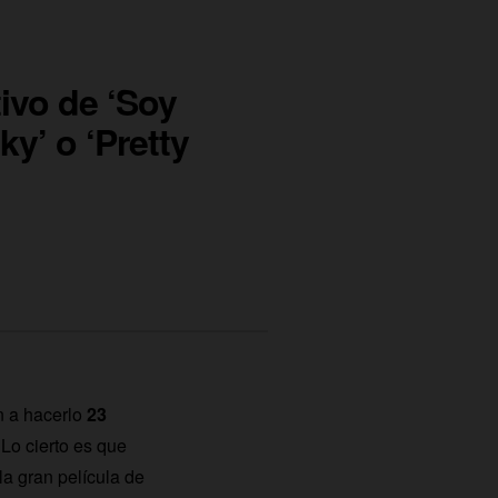
tivo de ‘Soy
y’ o ‘Pretty
n a hacerlo
23
 Lo cierto es que
la gran película de