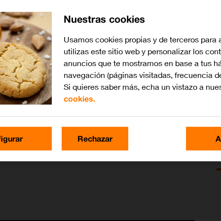
Nuestras cookies
Usamos cookies propias y de terceros para 
F
utilizas este sitio web y personalizar los con
anuncios que te mostramos en base a tus há
E
navegación (páginas visitadas, frecuencia d
c
Si quieres saber más, echa un vistazo a nue
r
cookies.
‘
d
s
p
igurar
Rechazar
A
n