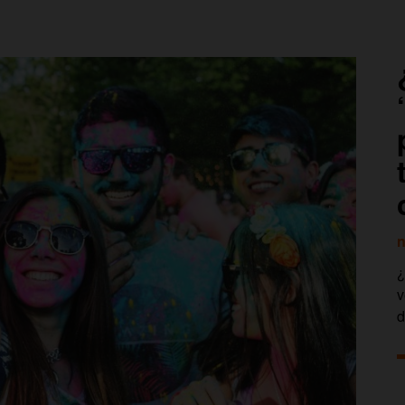
n
¿
v
d