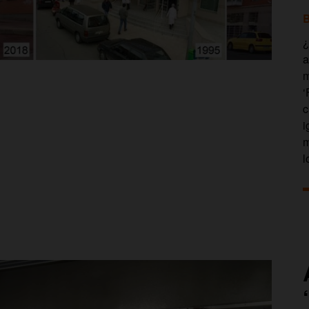
B
¿
a
m
‘
c
i
m