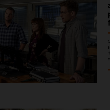
n
Q
s
‘
e