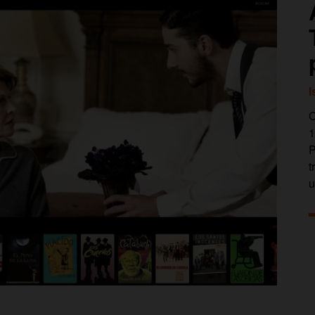
I
C
1
P
t
u