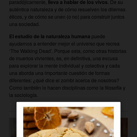
paradójicamente,
lleva a hablar de
los vivos
. De su
auténtica naturaleza y de cómo resuelven los dilemas
éticos, y de cómo se unen (o no) para construir juntos
una sociedad.
El estudio de la naturaleza humana
puede
ayudarnos a entender mejor el universo que recrea
‘The Walking Dead’. Porque esta, como otras historias
de muertos vivientes, es, en definitiva, una excusa
para explorar la mente individual y colectiva y cada
una aborda una importante cuestión de formas
diferentes: ¿qué dice el zombi acerca de nosotros?
Como también lo hacen disciplinas como la filosofía y
la sociología.