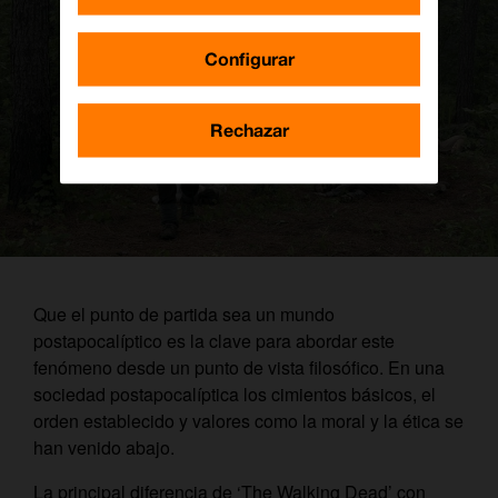
Configurar
Rechazar
Que el punto de partida sea un mundo
postapocalíptico es la clave para abordar este
fenómeno desde un punto de vista filosófico. En una
sociedad postapocalíptica los cimientos básicos, el
orden establecido y valores como la moral y la ética se
han venido abajo.
La principal diferencia de ‘The Walking Dead’ con