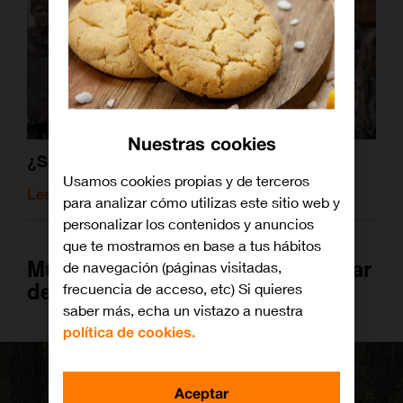
Nuestras cookies
¿Sobrevivirías a un apocalipsis zombi?
Usamos cookies propias y de terceros
Leer artículo relacionado
para analizar cómo utilizas este sitio web y
personalizar los contenidos y anuncios
que te mostramos en base a tus hábitos
Muertos que caminan para hablar
de navegación (páginas visitadas,
de humanos que piensan (o no)
frecuencia de acceso, etc) Si quieres
saber más, echa un vistazo a nuestra
política de cookies.
Aceptar