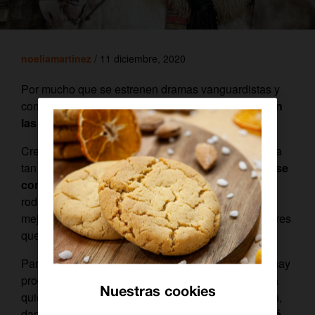
noeliamartinez
/ 11 diciembre, 2020
Por mucho que se estrenen dramas vanguardistas y
comedias
millennials
, nada supera a las
series con
las que crecimos
.
Creadas en una época en la que no había esa lucha
tan encarnizada por el
share
, estas
producciones se
concebían como obras de arte
. Eran escritas y
rodadas de forma casi artesanal y contaban con los
mejores profesionales: directores, guionistas y actores
que amaban su trabajo.
Para todos esos
nostálgicos
que piensan que no hay
producciones como las de antes, pero también para
Nuestras cookies
quien quiera descubrir auténticas joyas de la ficción,
damos un repaso por las
series clásicas de FlixOlé
.