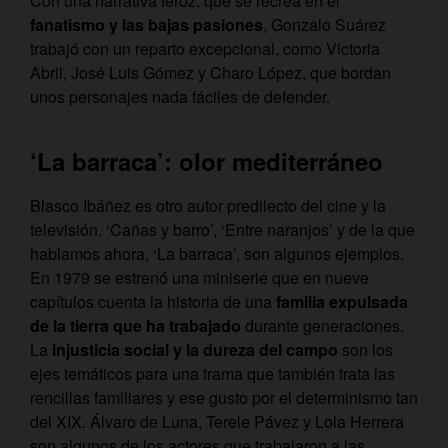
Con una narrativa feroz, que se recrea en el
fanatismo y las bajas pasiones
, Gonzalo Suárez
trabajó con un reparto excepcional, como Victoria
Abril, José Luis Gómez y Charo López, que bordan
unos personajes nada fáciles de defender.
‘La barraca’: olor mediterráneo
Blasco Ibáñez es otro autor predilecto del cine y la
televisión. ‘Cañas y barro’, ‘Entre naranjos’ y de la que
hablamos ahora, ‘La barraca’, son algunos ejemplos.
En 1979 se estrenó una miniserie que en nueve
capítulos cuenta la historia de una
familia expulsada
de la tierra que ha trabajado
durante generaciones.
La
injusticia social y la dureza del campo
son los
ejes temáticos para una trama que también trata las
rencillas familiares y ese gusto por el determinismo tan
del XIX. Álvaro de Luna, Terele Pávez y Lola Herrera
son algunos de los actores que trabajaron a las