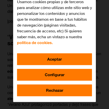
Usamos cookies propias y de terceros
Un homenaje al audiovisual español que se puede
para analizar cómo utilizas este sitio web y
disfrutar a través de
Orange TV
.
personalizar los contenidos y anuncios
que te mostramos en base a tus hábitos
[pop_related]
de navegación (páginas visitadas,
frecuencia de acceso, etc) Si quieres
‘Verano Azul’: las vacaciones
saber más, echa un vistazo a nuestra
soñadas
política de cookies.
Una serie imprescindible que se estrenó en 1981. Con
Aceptar
solo 19 capítulos, Antonio Mercero consiguió un
retrato costumbrista y entrañable del
despertar a la
edad adulta
de un grupo de adolescentes que viven
Configurar
sus
vacaciones de verano
en un pueblo de la costa.
Una ficción adelantada a su tiempo, pues trata temas
Rechazar
como la ecología y el
feminismo
. Pero, sobre todo, un
alegato en favor de la amistad
. El trágico final de
‘Verano Azul’ protagonizó portadas y dejó frases que