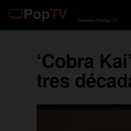
Estrenos Orange TV
‘Cobra Kai’
tres déca