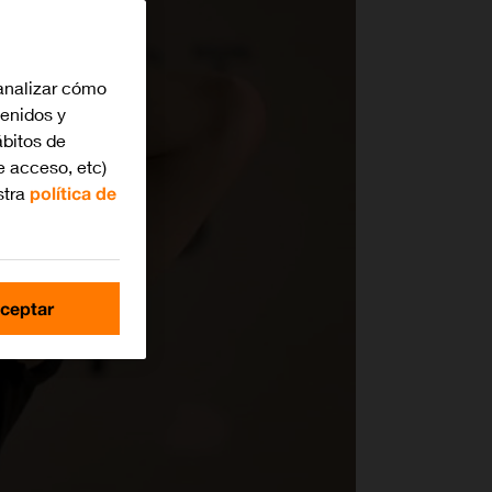
analizar cómo
tenidos y
bitos de
e acceso, etc)
stra
política de
ceptar