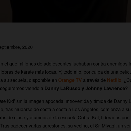
septiembre, 2020
n el que millones de adolescentes luchaban contra enemigos i
obras de kárate más locas. Y, todo ello, por culpa de una pelícu
a su secuela, disponible en
Orange TV
a través de
Netflix
.
¿Cu
¿seguiremos viendo a
Danny LaRusso y Johnny Lawrence
?
ate Kid’ sin la imagen apocada, introvertida y tímida de Danny
que, tras mudarse de costa a costa a Los Ángeles, comienza a suf
s de clase y alumnos de la escuela Cobra Kai, liderados por e
ras padecer varias agresiones, su vecino, el Sr. Miyagi, un ve