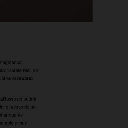
maginarios,
la: ‘Karate Kid’. 30
ál es el
reparto
 LaRusso no podría
rir el acoso de un
l arrogante
nerable y muy