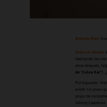
Antonio Bret
/ 8 
Hubo un tiempo
e
realizando las mani
años después, lleg
de ‘Cobra Kai’
?, 
Por supuesto. ‘Kar
existir. Un joven 
grupo de compañero
Johnny Lawrence. T