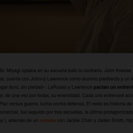
 Sr. Miyagi optaba en su escuela todo lo contrario. John Kreese,
ai, cuenta con Johnny Lawrence como alumno predilecto y un l
egar duro, sin piedad». LaRusso y Lawrence
pactan un enfrent
ar, de una vez por todas, su enemistad. Cada uno entrenará acor
Paz versus guerra, lucha contra defensa. El resto es historia de 
comercial, fue seguido por tres secuelas, la última protagoniza
aby’), además de un
remake
con Jackie Chan y Jaden Smith, hij