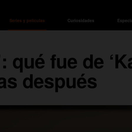
Series y películas
Curiosidades
Especi
: qué fue de ‘K
das después