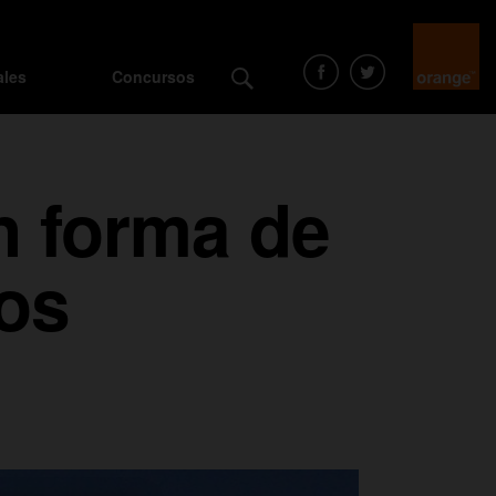
ales
Concursos
n forma de
ios