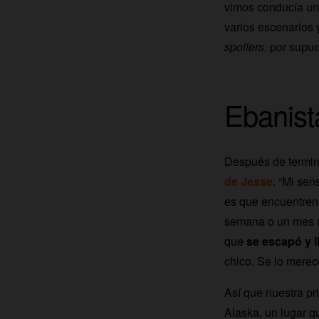
vimos conducía un
varios escenarios 
spoilers
, por supue
Ebanist
Después de termina
de Jesse
. “Mi se
es que encuentren l
semana o un mes (…
que
se escapó y l
chico. Se lo merec
Así que nuestra p
Alaska, un lugar q