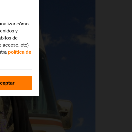
analizar cómo
tenidos y
bitos de
e acceso, etc)
stra
política de
ceptar