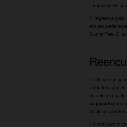
tiempos de Heisenb
El regreso al país 
excusa perfecta pa
Skinny Pete. O, qu
Reencue
Lo último que sab
verdadero, James 
gerente en una ti
su pasado
para no
ambición de retom
Un reencuentro con