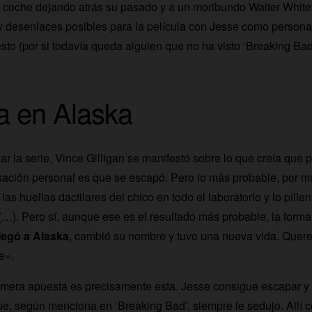
 coche dejando atrás su pasado y a un moribundo Walter Whit
y desenlaces posibles para la película con Jesse como personaj
sto (por si todavía queda alguien que no ha visto ‘Breaking Bad
a en Alaska
r la serie, Vince Gilligan se manifestó sobre lo que creía que 
nsación personal es que se escapó. Pero lo más probable, por 
as huellas dactilares del chico en todo el laboratorio y lo pille
). Pero sí, aunque ese es el resultado más probable, la forma
legó a Alaska
, cambió su nombre y tuvo una nueva vida. Quer
e».
rimera apuesta es precisamente esta. Jesse consigue escapar y
ue, según menciona en ‘Breaking Bad’, siempre le sedujo. Allí 