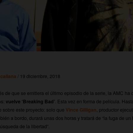
callana
/ 19 diciembre, 2018
 de que se emitiera el último episodio de la serie, la AMC ha d
os:
vuelve ‘Breaking Bad’
.
Esta vez en forma de película. Has
sobre este proyecto: solo que
Vince Gilligan
, productor ejecut
mbién a bordo, durará unas dos horas y tratará de “la fuga de u
úsqueda de la libertad”.