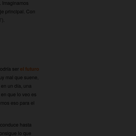
e. Imaginamos
e principal. Con
’).
podría ser
el futuro
muy mal que suene,
n en un día, una
 en que lo veo es
emos eso para el
 conduce hasta
consigue lo que