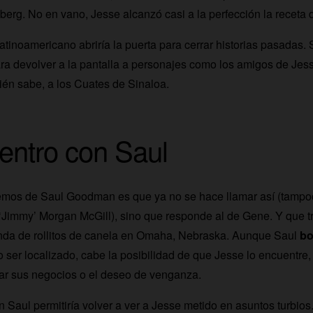
erg. No en vano, Jesse alcanzó casi a la perfección la receta 
latinoamericano abriría la puerta para cerrar historias pasadas. 
ra devolver a la pantalla a personajes como los amigos de Jes
ién sabe, a los Cuates de Sinaloa.
ntro con Saul
emos de Saul Goodman es que ya no se hace llamar así (tampo
‘Jimmy’ Morgan McGill), sino que responde al de Gene. Y que 
enda de rollitos de canela en Omaha, Nebraska. Aunque Saul
bo
 ser localizado, cabe la posibilidad de que Jesse lo encuentre,
ar sus negocios o el deseo de venganza.
 Saul permitiría volver a ver a Jesse metido en asuntos turbios