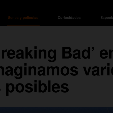
Series y películas
Curiosidades
Especi
reaking Bad’ e
imaginamos var
 posibles