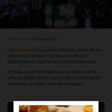
Antonio Bret
/ 23 marzo, 2020
Las
canciones
nos cuentan historias a través de sus
letras y sus melodías. Y el cine es el arte por
antonomasia en esto de narrar hechos y vivencias.
¿Puede una canción llegar a ser tan famosa como
para que hagan de ella una película? A continuación
te dejamos con varios ‘botones’ de muestra.