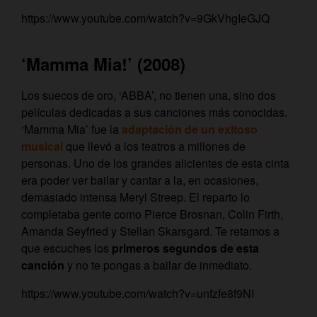
https://www.youtube.com/watch?v=9GkVhgIeGJQ
‘Mamma Mia!’ (2008)
Los suecos de oro, ‘ABBA’, no tienen una, sino dos
películas dedicadas a sus canciones más conocidas.
‘Mamma Mia’ fue la
adaptación de un exitoso
musical
que llevó a los teatros a millones de
personas. Uno de los grandes alicientes de esta cinta
era poder ver bailar y cantar a la, en ocasiones,
demasiado intensa Meryl Streep. El reparto lo
completaba gente como Pierce Brosnan, Colin Firth,
Amanda Seyfried y Stellan Skarsgard. Te retamos a
que escuches los
primeros segundos de esta
canción
y no te pongas a bailar de inmediato.
https://www.youtube.com/watch?v=unfzfe8f9NI