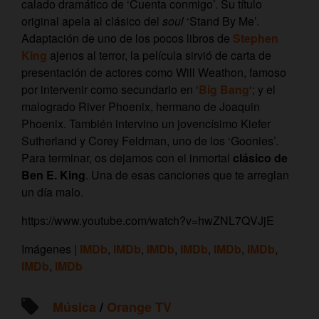
calado dramático de ‘Cuenta conmigo’. Su título
original apela al clásico del
soul
‘Stand By Me’.
Adaptación de uno de los pocos libros de
Stephen
King
ajenos al terror, la película sirvió de carta de
presentación de actores como Will Weathon, famoso
por intervenir como secundario en ‘
Big Bang
‘; y el
malogrado River Phoenix, hermano de Joaquin
Phoenix. También intervino un jovencísimo Kiefer
Sutherland y Corey Feldman, uno de los ‘Goonies’.
Para terminar, os dejamos con el inmortal
clásico de
Ben E. King
. Una de esas canciones que te arreglan
un día malo.
https://www.youtube.com/watch?v=hwZNL7QVJjE
Imágenes |
IMDb
,
IMDb
,
IMDb
,
IMDb
,
IMDb
,
IMDb
,
IMDb
,
IMDb
Música
/
Orange TV