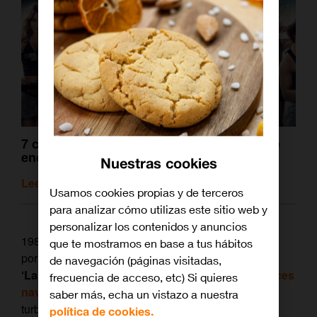
7 canciones para que recuerdes por qué te
encantan los musicales
Nuestras cookies
Leer artículo relacionado
Usamos cookies propias y de terceros
para analizar cómo utilizas este sitio web y
personalizar los contenidos y anuncios
1984. El dúo británico de pop ‘Wham!’, capitaneado
que te mostramos en base a tus hábitos
por el añorado George Michael,
lanzan su sencillo
de navegación (páginas visitadas,
‘Last Christmas’ el 3 de diciembre
, cuando las
luces
frecuencia de acceso, etc) Si quieres
navideñas
ya salpican las noches de la ciudad y la
saber más, echa un vistazo a nuestra
turba enfebrecida agarra sus regalos recién
política de cookies.