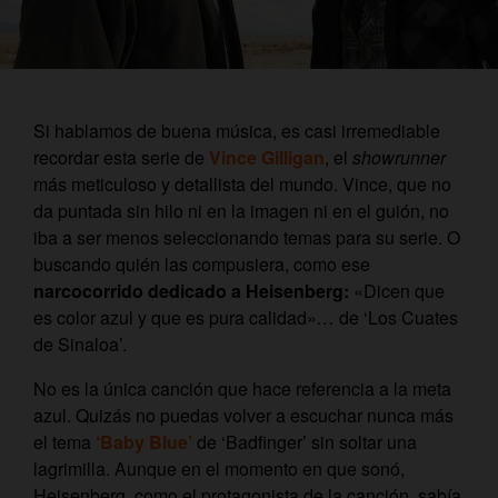
Si hablamos de buena música, es casi irremediable
recordar esta serie de
Vince Gilligan
, el
showrunner
más meticuloso y detallista del mundo. Vince, que no
da puntada sin hilo ni en la imagen ni en el guión, no
iba a ser menos seleccionando temas para su serie. O
buscando quién las compusiera, como ese
narcocorrido dedicado a Heisenberg:
«Dicen que
es color azul y que es pura calidad»
…
de ‘Los Cuates
de Sinaloa’.
No es la única canción que hace referencia a la meta
azul. Quizás no puedas volver a escuchar nunca más
el tema
‘Baby Blue’
de ‘Badfinger’ sin soltar una
lagrimilla. Aunque en el momento en que sonó,
Heisenberg, como el protagonista de la canción, sabía