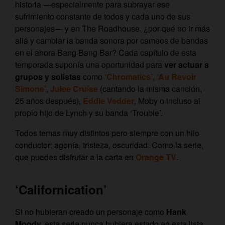
historia —especialmente para subrayar ese
sufrimiento constante de todos y cada uno de sus
personajes— y en The Roadhouse, ¿por qué no ir más
allá y cambiar la banda sonora por cameos de bandas
en el ahora Bang Bang Bar? Cada capítulo de esta
temporada suponía una oportunidad para
ver actuar a
grupos y solistas
como
‘Chromatics’
,
‘Au Revoir
Simone’
,
Julee Cruise
(cantando la misma canción,
25 años después),
Eddie Vedder
, Moby o incluso al
propio hijo de Lynch y su banda ‘Trouble’.
Todos temas muy distintos pero siempre con un hilo
conductor: agonía, tristeza, oscuridad. Como la serie,
que puedes disfrutar a la carta en
Orange TV
.
‘Californication’
Si no hubieran creado un personaje como
Hank
Moody,
esta serie nunca hubiera estado en esta lista.