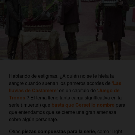
Hablando de estigmas. ¿A quién no se le hiela la
sangre cuando suenan los primeros acordes de
‘Las
lluvias de Castamere’
en un capítulo de
‘Juego de
Tronos’
? El tema tiene tanta carga significativa en la
serie (¡muerte!) que
basta que Cersei lo nombre
para
que entendamos que se cierne una gran amenaza
sobre algún personaje.
Otras
piezas compuestas para la serie,
como ‘Light