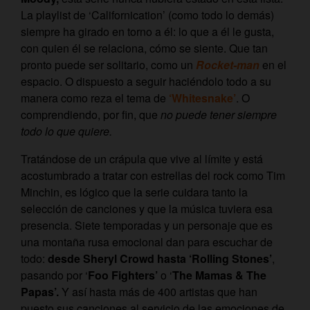
La playlist de ‘Californication’ (como todo lo demás)
siempre ha girado en torno a él: lo que a él le gusta,
con quien él se relaciona, cómo se siente. Que tan
pronto puede ser solitario, como un
Rocket-man
en el
espacio. O dispuesto a seguir haciéndolo todo a su
manera como reza el tema de
‘Whitesnake’
. O
comprendiendo, por fin, que
no puede tener siempre
todo lo que quiere.
Tratándose de un crápula que vive al límite y está
acostumbrado a tratar con estrellas del rock como Tim
Minchin, es lógico que la serie cuidara tanto la
selección de canciones y que la música tuviera esa
presencia. Siete temporadas y un personaje que es
una montaña rusa emocional dan para escuchar de
todo:
desde Sheryl Crowd hasta ‘Rolling Stones’
,
pasando por ‘
Foo Fighters’
o ‘
The Mamas & The
Papas’.
Y así hasta más de 400 artistas que han
puesto sus canciones al servicio de las emociones de