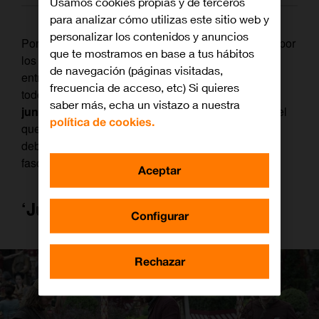
Usamos cookies propias y de terceros
para analizar cómo utilizas este sitio web y
personalizar los contenidos y anuncios
Por todas esas series que se merecen una
playlist;
por
que te mostramos en base a tus hábitos
los nuevos artistas descubiertos; por esa melodía
de navegación (páginas visitadas,
entrando en el momento justo, rozándote el alma. A
frecuencia de acceso, etc) Si quieres
todos, les dedicamos este homenaje en este
21 de
saber más, echa un vistazo a nuestra
junio, en el Día Europeo de la Música
. Un día en el
política de cookies.
que las bandas sonoras —y no solo las bandas—
deberían ver reconocida su relevancia. Porque nos
fascina la música, nos fascinan estas series.
Aceptar
‘Juego de Tronos’
Configurar
Rechazar