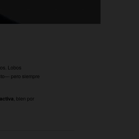
cos.
Lobos
ecto— pero siempre
activa
, bien por