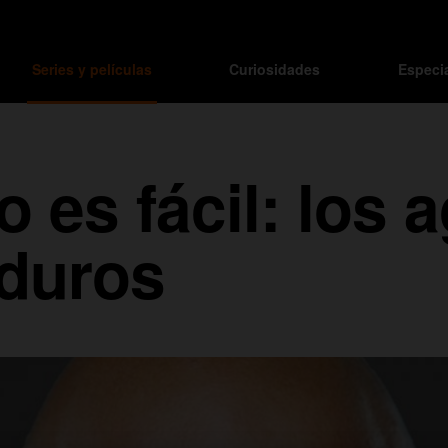
Series y películas
Curiosidades
Especi
no es fácil: los
 duros