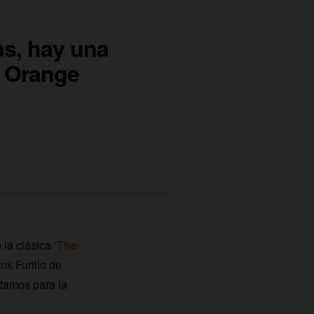
s, hay una
n Orange
 la clásica
‘The
ank Furillo de
tamos para la