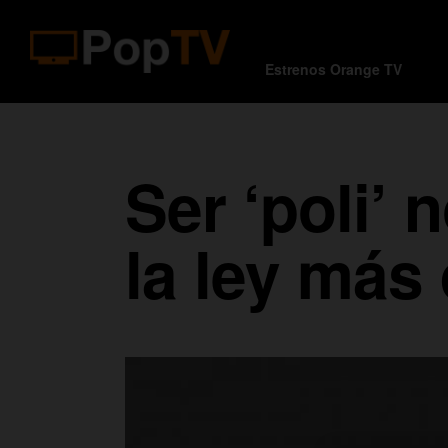
Estrenos Orange TV
Ser ‘poli’ 
la ley más