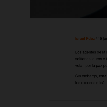
Israel Fdez
/ 19 ju
Los agentes de la l
solitarios, duros
velan por la paz po
Sin embargo,
esta
los excesos misánt