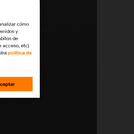
analizar cómo
tenidos y
bitos de
e acceso, etc)
stra
política de
ceptar