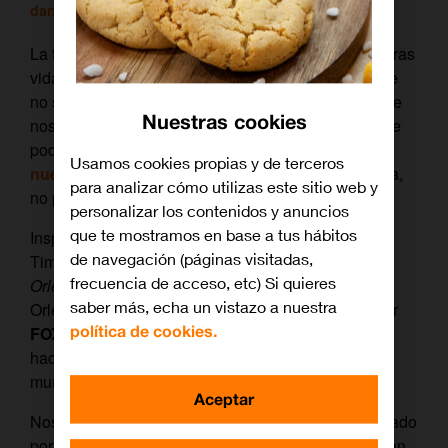
daniel
/ 30 mayo, 2017
La tecnología está cada vez más presente en nuestras
vidas. Sin ir más lejos,este post no podrías leerlo de
no ser por internet. Entre todas las posibilidades que
Nuestras cookies
nos ofrece este universo digital existe un ámbito que
podría ser muy beneficioso y que ha inspirado una
Usamos cookies propias y de terceros
nueva serie de televisión
que, pese a su corta vida,
para analizar cómo utilizas este sitio web y
no puedes perderte:
APB.
¿Quieres saber por qué?
personalizar los contenidos y anuncios
que te mostramos en base a tus hábitos
Inspirada en el artículo publicado por el New York
de navegación (páginas visitadas,
Times en 2015 ‘
Who Runs the Streets of New
frecuencia de acceso, etc) Si quieres
Orleans?
’ (¿Quién dirige las calles de Nueva
saber más, echa un vistazo a nuestra
Orleans?), esta nueva ficción que ya puedes ver por
política de cookies.
FOX
en
Orange TV
nos cuenta cómo la tecnología
hace de una comisaría común la más avanzada del
mundo.
Aceptar
Nos encontramos ante un nuevo drama policial creado
por David Slack (
Person of Interest
) y Len Wiseman