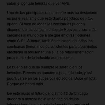
saber el por qué tendrás que ver APB.
Una de las principales razones que más ha destacado
es por el realismo que este drama policiaco de FOX
aporta. Si bien no todas las comisarías pueden
disponer de los conocimientos de Reeves, sí son más
cercanos al mundo de a pie que en otras ficciones
como C.S.I. Aunque, también es cierto, no todas las
comisarías tienen medios suficientes para crear motos
eléctricas ni rediseñar una silla de retroalimentación
procedente de la industria aeroespacial.
Lo bueno es que no siempre le salen bien los
inventos. Reeves es humano a pesar de todo, y así
podrá verse en los sucesivos episodios. Doce en total.
Porque no habrá más.
De este modo el futuro del distrito 13 de Chicago
quedará a merced de la imaginación de los
telespectadores que, bajo la fórmula “
lo bueno si