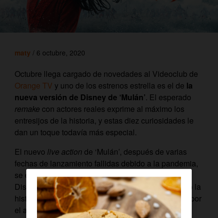
maty
/ 6 octubre, 2020
Octubre llega cargado de novedades al Videoclub de
Orange TV
y uno de los estrenos estrella es el de
la
nueva versión de Disney de ‘Mulán’
. El esperado
remake
con actores reales exprime al máximo los
entresijos de la historia, y estas diez curiosidades le
dan un toque todavía más especial.
El nuevo
live action
de ‘Mulán’, después de varias
fechas de lanzamiento fallidas debido a la pandemia,
se estrenó a través de la plataforma de
streaming
Disney+ sin pasar por el cine. La base sigue siendo la
historia de una joven guerrera que lo arriesga todo por
el amor a su familia y su país, pero
con giros y