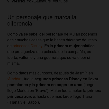
v=Vf4sNcFYd7E&feature=youtu.be
Un personaje que marca la
diferencia
Como ya se sabe, del personaje de Mulán podemos
decir muchas cosas que la hacen diferente del resto
de
princesas Disney
. Es la
primera mujer asiática
que protagoniza una película de la compañía; es
fuerte, valiente y una guerrera que se vale por sí
misma.
Como datos más curiosos, después de Jasmín en
‘Aladdin’
, fue la
segunda princesa Disney en llevar
pantalones
y la
primera en coger un arco
(luego
llegó Mérida en ‘Brave’). Mulán fue también la
primera
princesa zurda
, hasta que más tarde llegó Tiana
(‘Tiana y el Sapo’).