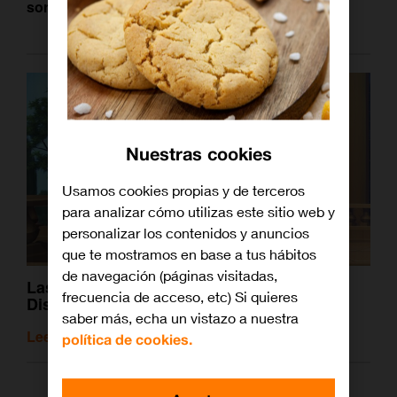
sorpresas varias
.
Nuestras cookies
Usamos cookies propias y de terceros
para analizar cómo utilizas este sitio web y
personalizar los contenidos y anuncios
que te mostramos en base a tus hábitos
de navegación (páginas visitadas,
Las secuelas más inesperadas y locas de
frecuencia de acceso, etc) Si quieres
Disney que quizás no hayas visto
saber más, echa un vistazo a nuestra
Leer artículo relacionado
política de cookies.