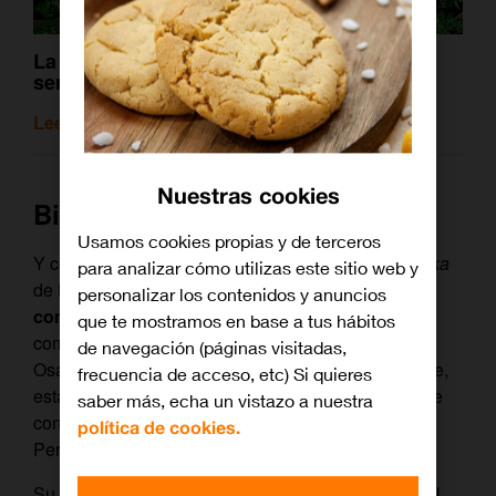
La edad de oro del ‘anime’: las mejores
series de la actualidad
Leer artículo relacionado
Nuestras cookies
Biografía de Akira Toriyama
Usamos cookies propias y de terceros
Y comenzamos por su biografía clave. Este
mangaka
para analizar cómo utilizas este sitio web y
de Nagoya (Japón) nació el 5 de abril de 1955 y
personalizar los contenidos y anuncios
comenzó a dibujar desde su más tierna infancia
,
que te mostramos en base a tus hábitos
como simple divertimento, inspirado en el maestro
de navegación (páginas visitadas,
Osamu Tezuka (‘Astroboy’, ‘Akira’). Sí, efectivamente,
frecuencia de acceso, etc) Si quieres
está vivo y sigue trabajando. De hecho, actualmente
saber más, echa un vistazo a nuestra
continúa como supervisor de ‘
Dragon Ball Super
’.
política de cookies.
Pero ya llegaremos a esto.
Su primer éxito le vino por medio de un premio local,