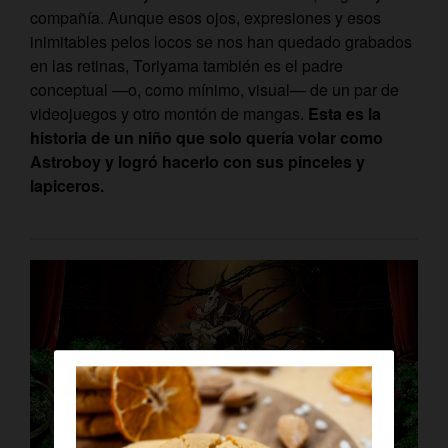
compañía. Aunque esos ojos, expresiones y esos
inimitables pelos locos se nos han quedado grabados
en las retinas, Toriyama también es el padre
conceptual —o, como mínimo, visual— de un par de
videojuegos y otro montón de mangas.
Esta es la
historia de un niño que solo quería volar como
Astroboy y logró hacerlo con sus pinceles y
lapiceros.