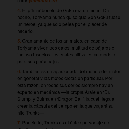
color
yamabuki-iro
.
El primer boceto de Goku era un mono. De
hecho, Toriyama nunca quiso que Son Goku fuese
un héroe, ya que solo pelea por el placer de
hacerlo.
Gran amante de los animales, en casa de
Toriyama viven tres gatos, multitud de pájaros e
incluso insectos, los cuales utiliza como modelo
para sus personajes.
También es un apasionado del mundo del motor
en general y las motocicletas en particular. Por
esta razón, en todas sus series siempre hay un
experto en mecánica —la propia Arale en ‘Dr.
Slump’ y Bulma en ‘Dragon Ball’, la cual llega a
crear la cápsula del tiempo en la que viajará su
hijo Trunks—.
Por cierto, Trunks es el único personaje no