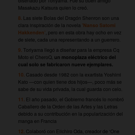
diseñado por Toriyama. Fue su buen amigo
Masakazu Katsura quien lo creó.
Las siete Bolas del Dragón Shenron son una
clara inspiración de la novela
’Nanso Satomi
Hakkenden’
, pero en esta obra hay ocho en vez
de siete, cada una representando a un guerrero.
Toriyama llegó a diseñar para la empresa Cq
Moto el CheroQ,
un monoplaza eléctrico del
cual solo se fabricaron nueve ejemplares.
Casado desde 1982 con la exartista Yoshimi
Kato —con quien tiene dos hijos—, poco más se
sabe de su vida privada, la cual guarda con celo.
El año pasado, el Gobierno francés lo nombró
Caballero de la Orden de las Artes y las Letras
debido a su contribución en la popularización del
manga en Francia
Colaboró con Eiichiro Oda, creador de ‘One