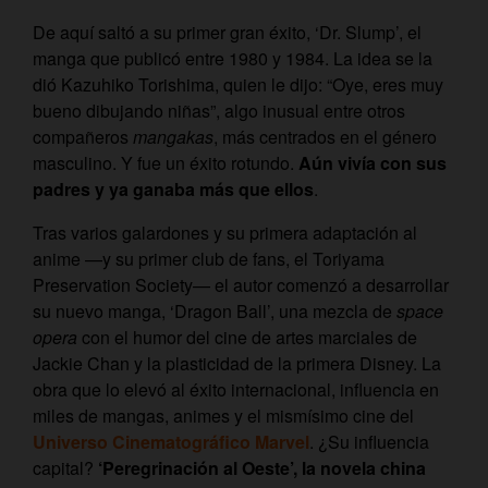
De aquí saltó a su primer gran éxito, ‘Dr. Slump’, el
manga que publicó entre 1980 y 1984. La idea se la
dió Kazuhiko Torishima, quien le dijo: “Oye, eres muy
bueno dibujando niñas”, algo inusual entre otros
compañeros
mangakas
, más centrados en el género
masculino. Y fue un éxito rotundo.
Aún vivía con sus
padres y ya ganaba más que ellos
.
Tras varios galardones y su primera adaptación al
anime —y su primer club de fans, el Toriyama
Preservation Society— el autor comenzó a desarrollar
su nuevo manga, ‘Dragon Ball’, una mezcla de
space
opera
con el humor del cine de artes marciales de
Jackie Chan y la plasticidad de la primera Disney. La
obra que lo elevó al éxito internacional, influencia en
miles de mangas, animes y el mismísimo cine del
Universo Cinematográfico Marvel
. ¿Su influencia
capital?
‘Peregrinación al Oeste’, la novela china