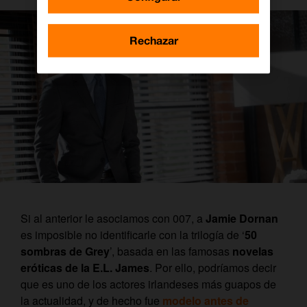
Rechazar
Si al anterior le asociamos con 007, a
Jamie Dornan
es imposible no identificarle con la trilogía de ‘
50
sombras de Grey
’, basada en las famosas
novelas
eróticas de la E.L. James
. Por ello, podríamos decir
que es uno de los actores irlandeses más guapos de
la actualidad, y de hecho fue
modelo antes de