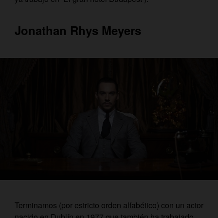
Jonathan Rhys Meyers
Terminamos (por estricto orden alfabético) con un actor
nacido en Dublín en 1977 que también ha trabajado