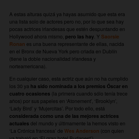
A estas alturas quizá ya hayas asumido que esta era
una lista solo de actores pero no, por lo que sea hay
pocas actrices irlandesas que estén despuntando en
Hollywood ahora mismo,
pero las hay
. Y
Saorsie
Ronan
es una buena representante de ellas, nacida
en el Bronx de Nueva York pero criada en Dublín
(tiene la doble nacionalidad irlandesa y
norteamericana).
En cualquier caso, esta actriz que aún no ha cumplido
los 30 ya
ha sido nominada a los premios Óscar en
cuatro ocasiones
(la primera cuando sólo tenía trece
años) por sus papeles en ‘Atonement’, ‘Brooklyn’,
‘Lady Bird’ y ‘Mujercitas’. Por todo ello, está
considerada como una de las mejores actrices
actuales
del mundo y últimamente la hemos visto en
‘La Crónica francesa’ de
Wes Anderson
(con quien
ya trabajó en ‘El gran hotel Budapest’).