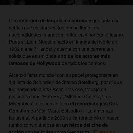
Otro
veterano de larguísima carrera
y que quizá no
sabías que es irlandés (de hecho tiene tres
nacionalidades: irlandesa, británica y norteamericana).
Pues sí, Liam Neeson nació en Irlanda del Norte en
1952 (tiene 71 años) y cuenta con una carrera tan
sólida que es sin duda
uno de los actores más
famosos de Hollywood
de todos los tiempos.
Alcanzó fama mundial con su papel protagonista en
‘La lista de Schindler’ de Steven Spielberg, por el que
fue nominado a los Óscar. Tras eso, trabajó en
películas como ‘Rob Roy’, ‘Michael Collins’, ‘Los
Miserables’ o se convirtió en
el recordado jedi Qui-
Gon Jinn
en ‘Star Wars: Episodio I – La amenaza
fantasma’. A partir de 2008 su carrera tomó un nuevo
rumbo convirtiéndose en
un héroe del cine de
acción
con películas como ‘Venganza’,
‘El equipo