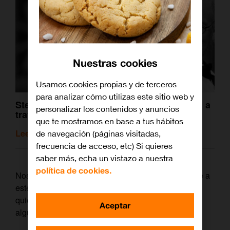
Nuestras cookies
Usamos cookies propias y de terceros
para analizar cómo utilizas este sitio web y
Steven Spielberg, la leyenda de Hollywood a
personalizar los contenidos y anuncios
través de sus géneros favoritos
que te mostramos en base a tus hábitos
Leer artículo relacionado
de navegación (páginas visitadas,
frecuencia de acceso, etc) Si quieres
saber más, echa un vistazo a nuestra
política de cookies.
Nosotros también queremos sumarnos al homenaje a
este genio de las imágenes. Que levante la mano a
quien no se le hayan puesto los pelos de punta con
Aceptar
alguna de estas
míticas escenas
.