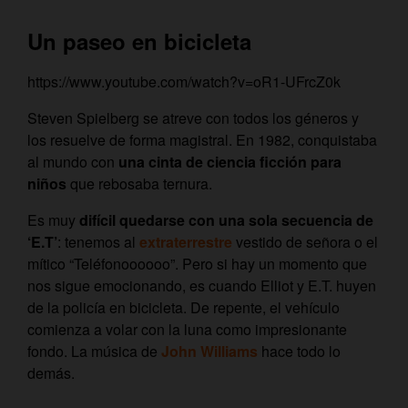
Un paseo en bicicleta
https://www.youtube.com/watch?v=oR1-UFrcZ0k
Steven Spielberg se atreve con todos los géneros y
los resuelve de forma magistral. En 1982, conquistaba
al mundo con
una cinta de ciencia ficción para
niños
que rebosaba ternura.
Es muy
difícil quedarse con una sola secuencia de
‘E.T’
: tenemos al
extraterrestre
vestido de señora o el
mítico “Teléfonoooooo”. Pero si hay un momento que
nos sigue emocionando, es cuando Elliot y E.T. huyen
de la policía en bicicleta. De repente, el vehículo
comienza a volar con la luna como impresionante
fondo. La música de
John Williams
hace todo lo
demás.