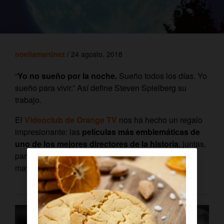
noeliamartinez
/ 24 agosto, 2018
“
Yo no sueño por la noche.
Sueño todos los días. Yo
sueño para vivir.” Así define Steven Spielberg su
trabajo.
El
Videoclub de Orange TV
nos ha hecho un regalo
impresionante: las
películas más emblemáticas de
uno de los mejores directores de la historia
, juntas,
para que nos demos un atracón de cine con
mayúsculas.