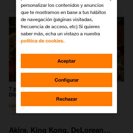
personalizar los contenidos y anuncios
que te mostramos en base a tus hábitos
de navegación (páginas visitadas,
frecuencia de acceso, etc) Si quieres
saber más, echa un vistazo a nuestra
política de cookies.
Aceptar
Configurar
7 películas y series para sacar pecho en el
Día del Orgullo Friki
Rechazar
Leer artículo relacionado
Akira, King Kong, DeLorean…