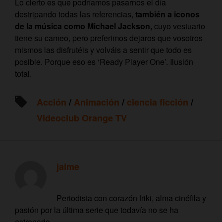
Lo cierto es que podríamos pasarnos el día
destripando todas las referencias,
también a iconos
de la música como Michael Jackson,
cuyo vestuario
tiene su cameo, pero preferimos dejaros que vosotros
mismos las disfrutéis y volváis a sentir que todo es
posible. Porque eso es ‘Ready Player One’. Ilusión
total.
Acción
/
Animación
/
ciencia ficción
/
Videoclub Orange TV
jaime
Periodista con corazón friki, alma cinéfila y
pasión por la última serie que todavía no se ha
estrenado.