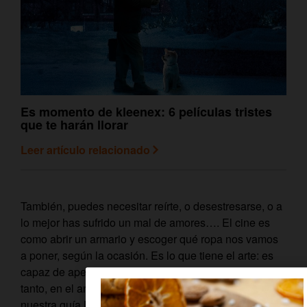
Es momento de kleenex: 6 películas tristes
que te harán llorar
Leer artículo relacionado
También, puedes necesitar reírte, o desestresarse, o a
lo mejor has sufrido un mal de amores…. El cine es
como abrir un armario y escoger qué ropa nos vamos
a poner, según la ocasión. Es lo que tiene el arte: es
capaz de apelar a todas nuestras emociones. Por lo
tanto, en el artículo de hoy, te vamos a mencionar
nuestra guía Pop TV. En ella, encontrarás
las