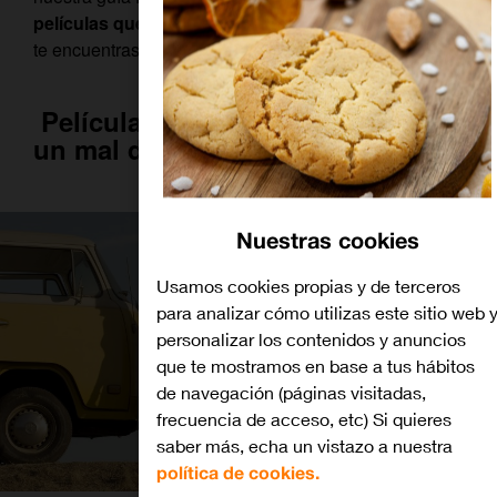
películas que puedes ver según tu mood
. ¿Qué tal
te encuentras hoy?
Películas qué ver si has tenido
un mal día… O una mala racha
Nuestras cookies
Usamos cookies propias y de terceros
para analizar cómo utilizas este sitio web 
personalizar los contenidos y anuncios
que te mostramos en base a tus hábitos
de navegación (páginas visitadas,
frecuencia de acceso, etc) Si quieres
saber más, echa un vistazo a nuestra
política de cookies.