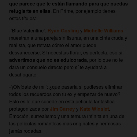
que parece que te están llamando para que puedas
refugiarte en ellas
. En Prime, por ejemplo tienes
estos títulos:
-’Blue Valentine’:
Ryan Gosling
y
Michelle Williams
muestran a una pareja sin fisuras, en una cinta cruda y
realista, que retrata cómo el amor puede
desvanecerse. Si necesitas llorar, es perfecta, eso sí,
advertimos que no es edulcorada
, por lo que no te
dará un consuelo directo pero sí te ayudará a
desahogarte.
-’¡Olvídate de mí!’: ¿qué pasaría si pudieses eliminar
todos los recuerdos con tu ex y empezar de nuevo?
Esto es lo que sucede en esta película fantástica
protagonizada por
Jim Carrey
y
Kate Winslet
.
Emoción, surrealismo y una ternura infinita en una de
las películas románticas más originales y hermosas
jamás rodadas.