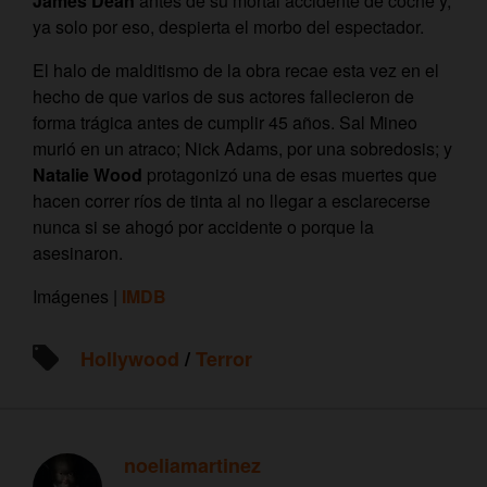
James Dean
antes de su mortal accidente de coche y,
ya solo por eso, despierta el morbo del espectador.
El halo de malditismo de la obra recae esta vez en el
hecho de que varios de sus actores fallecieron de
forma trágica antes de cumplir 45 años. Sal Mineo
murió en un atraco; Nick Adams, por una sobredosis; y
Natalie Wood
protagonizó una de esas muertes que
hacen correr ríos de tinta al no llegar a esclarecerse
nunca si se ahogó por accidente o porque la
asesinaron.
Imágenes |
IMDB
Hollywood
/
Terror
noeliamartinez