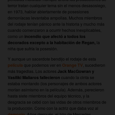
terror tratan cualquier tema sin el menos desasosiego,
en 1973, hablar abiertamente de posesiones
demoníacas levantaba ampollas. Muchos miembros
del rodaje tenían pánico ante la historia y mucho más
cuando comenzaron a ocurrir hechos inexplicables,
como un
incendio que afectó a todos los
decorados excepto a la habitación de Regan,
la
niña que sufría la posesión.
Y aunque un sacerdote bendijo el rodaje de esta
película
que podemos ver en
Orange TV
, sucedieron
más tragedias. Los actores
Jack MacGowran y
Vasiliki Maliaros fallecieron
cuando la cinta se
estaba montando (los personajes de ambos actores
morían asimismo en la película). Además, perecieron
hasta siete miembros del equipo técnico, y la
desgracia se cebó con las vidas de otros miembros de
la producción. Como con la actriz que daba voz al
demonio
. Años después, el hijo de Mercedes