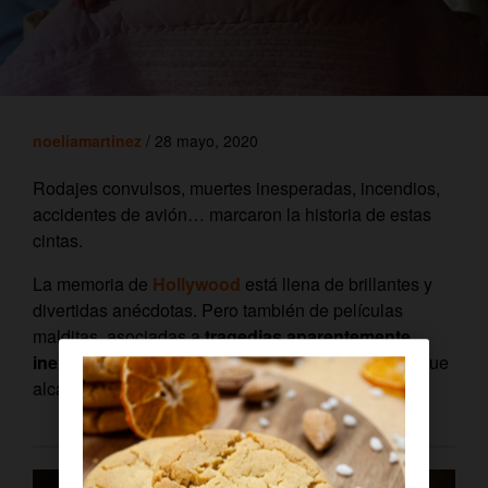
noeliamartinez
/ 28 mayo, 2020
Rodajes convulsos, muertes inesperadas, incendios,
accidentes de avión… marcaron la historia de estas
cintas.
La memoria de
Hollywood
está llena de brillantes y
divertidas anécdotas. Pero también de películas
malditas, asociadas a
tragedias aparentemente
inexplicables
que sucedieron durante el rodaje o que
alcanzaron a sus actores tiempo después.