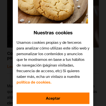
Nuestras cookies
Usamos cookies propias y de terceros
para analizar cómo utilizas este sitio web y
Corte al negativo: el cine que fue ocultado
personalizar los contenidos y anuncios
por la censura
que te mostramos en base a tus hábitos
de navegación (páginas visitadas,
Leer artículo relacionado
frecuencia de acceso, etc) Si quieres
saber más, echa un vistazo a nuestra
política de cookies.
Muchas de estas películas son cintas de
terror
a las
que esa leyenda negra ha convertido en eternas. Más
allá de su argumento y personajes, las
extrañas
Aceptar
circunstancias que las rodean son casi más