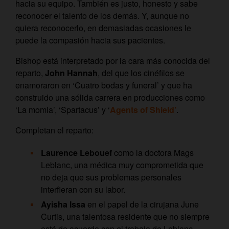
hacia su equipo. También es justo, honesto y sabe
reconocer el talento de los demás. Y, aunque no
quiera reconocerlo, en demasiadas ocasiones le
puede la compasión hacia sus pacientes.
Bishop está interpretado por la cara más conocida del
reparto,
John Hannah
, del que los cinéfilos se
enamoraron en ‘Cuatro bodas y funeral’ y que ha
construido una sólida carrera en producciones como
‘La momia’, ‘Spartacus’ y ‘
Agents of Shield’
.
Completan el reparto:
Laurence Lebouef
como la doctora Mags
Leblanc, una médica muy comprometida que
no deja que sus problemas personales
interfieran con su labor.
Ayisha Issa
en el papel de la cirujana June
Curtis, una talentosa residente que no siempre
está de acuerdo con el trabajo de Leblanc.