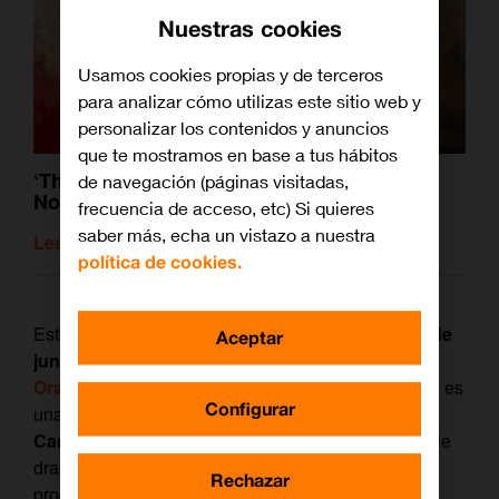
Nuestras cookies
Usamos cookies propias y de terceros
para analizar cómo utilizas este sitio web y
personalizar los contenidos y anuncios
que te mostramos en base a tus hábitos
‘The Commons: última esperanza’, en AXN
de navegación (páginas visitadas,
Now: el futuro distópico de la Tierra
frecuencia de acceso, etc) Si quieres
saber más, echa un vistazo a nuestra
Leer artículo relacionado
política de cookies.
Esta nueva
serie médica
se estrena el
martes 22 de
Aceptar
junio a las 22:00
en el canal AXN, disponible en
Orange TV
. La producción, creada por Joseph Kay, es
Configurar
una ficción imperdible que ha conseguido varios
Canadian Screen Awards
, entre ellos, a mejor serie
dramática en 2021. No en vano, se convirtió en la
Rechazar
producción original más vista del canal CTV.