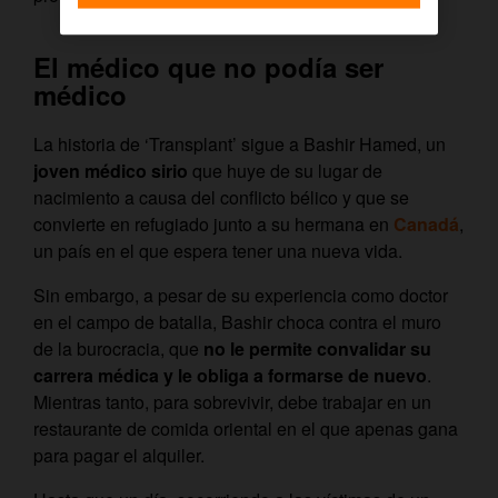
El médico que no podía ser
médico
La historia de ‘Transplant’ sigue a Bashir Hamed, un
joven médico sirio
que huye de su lugar de
nacimiento a causa del conflicto bélico y que se
convierte en refugiado junto a su hermana en
Canadá
,
un país en el que espera tener una nueva vida.
Sin embargo, a pesar de su experiencia como doctor
en el campo de batalla, Bashir choca contra el muro
de la burocracia, que
no le permite convalidar su
carrera médica y le obliga a formarse de nuevo
.
Mientras tanto, para sobrevivir, debe trabajar en un
restaurante de comida oriental en el que apenas gana
para pagar el alquiler.