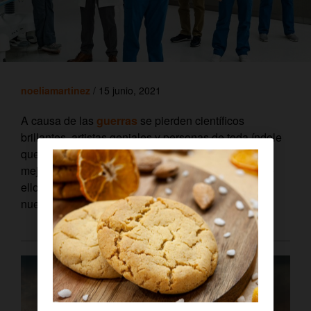
noeliamartinez
/ 15 junio, 2021
A causa de las
guerras
se pierden científicos
brillantes, artistas geniales y personas de toda índole
que ya no podrán aportar su granito de arena para
mejorar nuestra sociedad.
Sin embargo, muchos de
ellos consiguen escapar del horror y construir un
nuevo destino. Esa es la historia de ‘
Transplant’
.