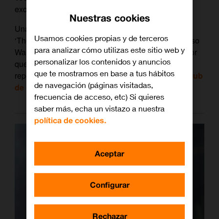
exorcismos y demonios.
Nuestras cookies
Una historia que enlaza con el resto de la saga de
Usamos cookies propias y de terceros
‘The Conjuring’, obligatoria para los fans del universo
para analizar cómo utilizas este sitio web y
Warren. Por si aún queda algún fan del cine de terror
personalizar los contenidos y anuncios
que aún no la haya visto (o para los que quieran
que te mostramos en base a tus hábitos
repetir), ‘La Monja’ está disponible ya en el
Videoclub
de navegación (páginas visitadas,
de Orange TV
.
frecuencia de acceso, etc) Si quieres
saber más, echa un vistazo a nuestra
política de cookies.
Aceptar
Configurar
Rechazar