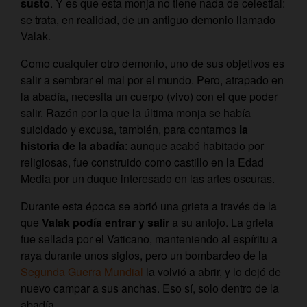
susto
. Y es que esta monja no tiene nada de celestial:
se trata, en realidad, de un antiguo demonio llamado
Valak.
Como cualquier otro demonio, uno de sus objetivos es
salir a sembrar el mal por el mundo. Pero, atrapado en
la abadía, necesita un cuerpo (vivo) con el que poder
salir. Razón por la que la última monja se había
suicidado y excusa, también, para contarnos
la
historia de la abadía
: aunque acabó habitado por
religiosas, fue construido como castillo en la Edad
Media por un duque interesado en las artes oscuras.
Durante esta época se abrió una grieta a través de la
que
Valak podía entrar y salir
a su antojo. La grieta
fue sellada por el Vaticano, manteniendo al espíritu a
raya durante unos siglos, pero un bombardeo de la
Segunda Guerra Mundial
la volvió a abrir, y lo dejó de
nuevo campar a sus anchas. Eso sí, solo dentro de la
abadía.