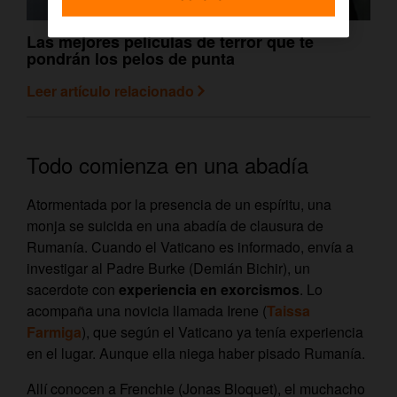
Las mejores películas de terror que te
pondrán los pelos de punta
Leer artículo relacionado
Todo comienza en una abadía
Atormentada por la presencia de un espíritu, una
monja se suicida en una abadía de clausura de
Rumanía. Cuando el Vaticano es informado, envía a
investigar al Padre Burke (Demián Bichir), un
sacerdote con
experiencia en exorcismos
. Lo
acompaña una novicia llamada Irene (
Taissa
Farmiga
), que según el Vaticano ya tenía experiencia
en el lugar. Aunque ella niega haber pisado Rumanía.
Allí conocen a Frenchie (Jonas Bloquet), el muchacho