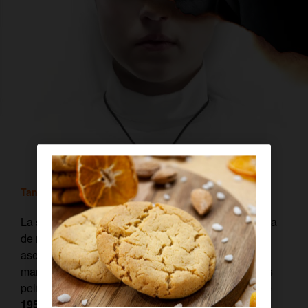
Tania Alonso Cascallana
/ 5 febrero, 2019
La saga del ‘Expediente Warren’ nos ha asustado ya
de muchas formas diferentes. Con muñecas,
asesinatos, relojes que se paran a las 3:07 de la
mañana y presencias indeseables. La última de sus
películas, ‘La Monja’, nos traslada a
la Rumanía de
1952
para vivir una historia de magia antigua,