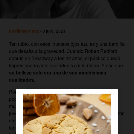
noeliamartinez
/ 9 julio, 2021
Tan rubio, con esos intensos ojos azules y una barbilla
que desafía a la gravedad. Cuando Robert Redford
debutó en Broadway a los 22 años, el público quedó
impresionado ante ese adonis californiano. Y eso que
su belleza solo era una de sus muchísimas
cualidades.
Porque ser un
sex symbol
de la
meca del cine
era
poco (o nada) para Redford, que siempre aspiró a
mucho más. Así, ese espíritu libre que vivió una
juventud bohemia en Europa se convirtió en productor,
director, defensor de la conciencia ecológica y, sí,
también en uno de los
actores más admirados de