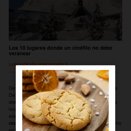
Los 10 lugares donde un cinéfilo no debe
veranear
Leer artículo relacionado
De hoteles impresionantes a las calles más castizas.
De monumentos emblemáticos a rincones
desconocidos. De lugares fácilmente reconocibles a
localizaciones disfrazadas para cumplir con las
exigencias del guion. A continuación hacemos un
recorrido por las calles de Madrid
saltando de barrio
en barrio y de serie en serie.