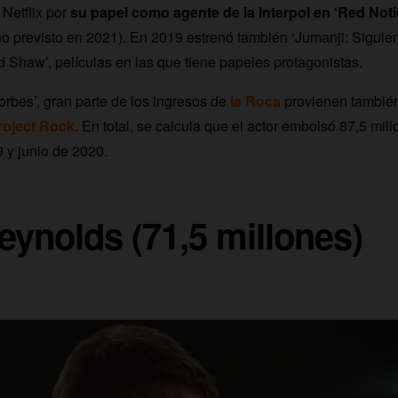
Netflix por
su papel como agente de la Interpol en ‘Red Not
no previsto en 2021). En 2019 estrenó también ‘Jumanji: Siguient
 Shaw’, películas en las que tiene papeles protagonistas.
rbes’, gran parte de los ingresos de
la Roca
provienen tambié
roject Rock
. En total, se calcula que el actor embolsó 87,5 mil
9 y junio de 2020.
ynolds (71,5 millones)