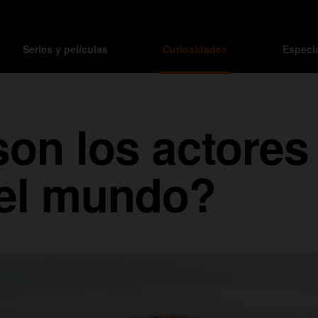
Series y películas
Curiosidades
Especi
on los actores
el mundo?