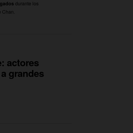
agados
durante los
e Chan.
e: actores
 a grandes