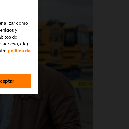
analizar cómo
tenidos y
bitos de
e acceso, etc)
stra
política de
ceptar