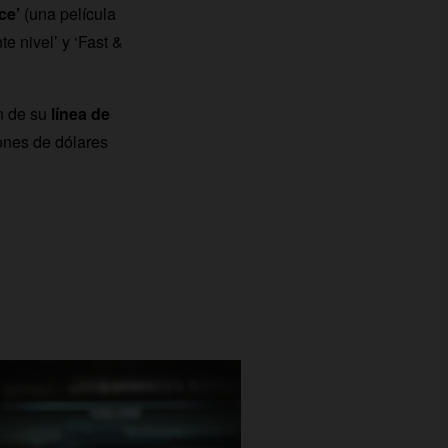
ice’
(una película
e nivel’ y ‘Fast &
n de su
línea de
lones de dólares