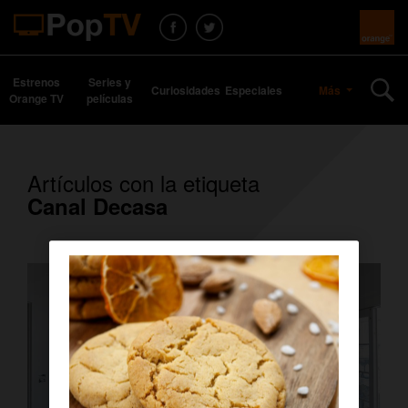
Estrenos
Series y
Curiosidades
Especiales
Más
Orange TV
películas
Artículos con la etiqueta
Canal Decasa