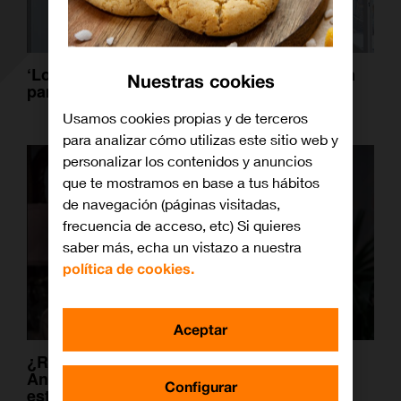
‘Los gemelos reforman dos veces’ vuelven
Nuestras cookies
para transformar la casas de tus sueños
Usamos cookies propias y de terceros
para analizar cómo utilizas este sitio web y
personalizar los contenidos y anuncios
que te mostramos en base a tus hábitos
de navegación (páginas visitadas,
frecuencia de acceso, etc) Si quieres
saber más, echa un vistazo a nuestra
política de cookies.
Aceptar
¿Recuerdas ‘Se ha escrito un crimen’?
Angela Lansbury vuelve con su personaje
Configurar
estrella a Canal Decasa