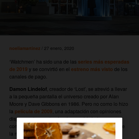
noeliamartinez
/ 27 enero, 2020
‘Watchmen’ ha sido una de las
series más esperadas
de 2019
y se convirtió en el
estreno más visto
de los
canales de pago.
Damon Lindelof
, creador de ‘Lost’, se atrevió a llevar
a la pequeña pantalla el universo creado por Alan
Moore y Dave Gibbons en 1986. Pero no como lo hizo
la
película de 2009
, una adaptación con opiniones
dispares, sino contando cómo podría haber
continuado la historia
30 años después del final
de
la novela gráfica.