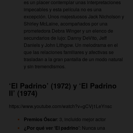
es un placer contemplar unas interpretaciones
impecables y esta película no es una
excepción. Unos majestuosos Jack Nicholson y
Shirley McLaine, acompañados por una
prometedora Debra Winger y un elenco de
secundarios de lujo: Danny DeVito, Jeff
Daniels y John Lithgow. Un melodrama en el
que las relaciones familiares y afectivas se
trasladan a la gran pantalla de un modo natural
y sin tremendismos.
‘El Padrino’ (1972) y ‘El Padrino
II’ (1974)
https://www.youtube.com/watch?v=gCVj1LeYnsc
Premios Óscar
: 3, incluido mejor actor
¿Por qué ver ‘El padrino’
: Nunca una