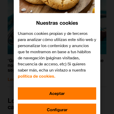
Nuestras cookies
Usamos cookies propias y de terceros
para analizar cómo utilizas este sitio web y
personalizar los contenidos y anuncios
que te mostramos en base a tus hábitos
de navegación (páginas visitadas,
‘Green Book’ y otras películas de Óscar que
frecuencia de acceso, etc) Si quieres
nos hicieron reflexionar sobre la
segregación racial
saber más, echa un vistazo a nuestra
política de cookies.
Leer artículo relacionado
Aceptar
Los premios Óscar llegan a tu
casa
Configurar