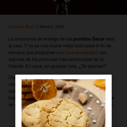
Antonio Bret
/ 7 febrero, 2020
La ceremonia de entrega de los
premios Óscar
está
al caer. Y no se nos ocurre mejor plan para el fin de
semana que programar
una buena maratón
con
algunas de las películas más oscarizadas de la
historia. En casa, sin guardar cola. ¿Te apuntas?
Durante la madrugada del 9 al 10 de febrero, los
cinéfilos tienen una
cita obligada
si quieren saber
cuáles serán las mejores películas del año, siempre
bajo el criterio de la Academia de Hollywood, ya que
se celebrará la 92ª ceremonia de los Premios Óscar.