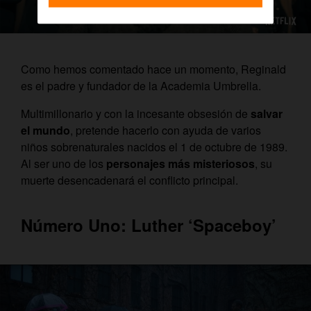
Como hemos comentado hace un momento, Reginald
es el padre y fundador de la Academia Umbrella.
Multimillonario y con la incesante obsesión de
salvar
el mundo
, pretende hacerlo con ayuda de varios
niños sobrenaturales nacidos el 1 de octubre de 1989.
Al ser uno de los
personajes más misteriosos
, su
muerte desencadenará el conflicto principal.
Número Uno: Luther ‘Spaceboy’