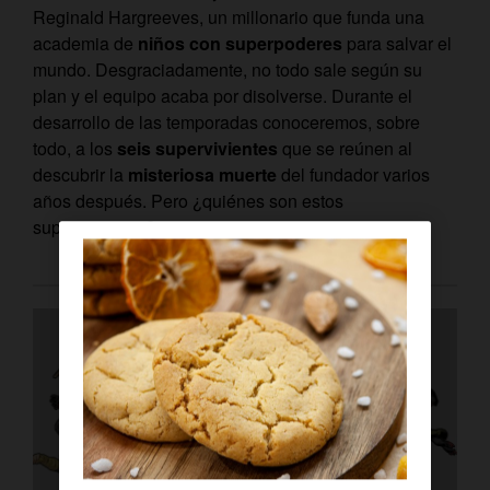
Reginald Hargreeves, un millonario que funda una
academia de
niños con superpoderes
para salvar el
mundo. Desgraciadamente, no todo sale según su
plan y el equipo acaba por disolverse. Durante el
desarrollo de las temporadas conoceremos, sobre
todo, a los
seis supervivientes
que se reúnen al
descubrir la
misteriosa muerte
del fundador varios
años después. Pero ¿quiénes son estos
supervivientes?