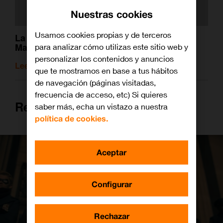
Nuestras cookies
Usamos cookies propias y de terceros
La historia de los héroes más raros de
Marvel
para analizar cómo utilizas este sitio web y
personalizar los contenidos y anuncios
Leer artículo relacionado
que te mostramos en base a tus hábitos
de navegación (páginas visitadas,
frecuencia de acceso, etc) Si quieres
Reginald Hargreeves
saber más, echa un vistazo a nuestra
política de cookies.
Aceptar
Configurar
Rechazar