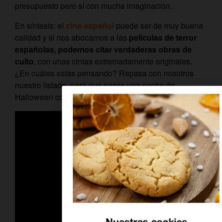
presupuesto pero sí con mucha imaginación.
En síntesis: el
cine español
puede ser de muy buena
calidad y si nos abocamos a las
películas de terror
españolas, podemos citar verdaderas obras de
culto
, con unas cintas extremadamente originales.
¿En cuáles estás pensando? Repasa con nosotros
nuestro listado, para que pases una noche de
Halloween con gritos… A la española.
Nuestras cookies