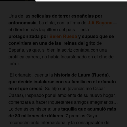
Una de las
películas de terror españolas por
antonomasia
. La cinta, con la firma de
J.A Bayona
—
el director más taquillero del país— está
protagonizada por
Belén Rueda
y supuso que se
convirtiera en una de las reinas del grito
de
España, ya que, si bien la actriz contaba con una
prolífica carrera, no había incursionado en el cine de
terror.
‘El orfanato’, cuenta la
historia de Laura (Rueda),
que decide instalarse con su familia en el orfanato
en el que creció
. Su hijo (un jovencísimo Óscar
Casas), inspirado por el ambiente de su nuevo hogar,
comenzará a hacer inquietantes amigos imaginarios…
Lo demás es historia: una
taquilla que acumuló más
de 80 millones de dólares
, 7 premios Goya,
reconocimiento internacional y la consagración de