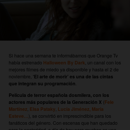
Si hace una semana te informábamos que Orange Tv
había estrenado
Halloween By Dark
, un canal con los
mejores filmes de miedo ya disponible y hasta el 2 de
noviembre,
‘El arte de morir’ es una de las cintas
que integran su programación
.
Película de terror española dosmilera, con los
actores más populares de la Generación X
(
Fele
Martínez
,
Elsa Pataky
,
Lucía Jiménez, María
Esteve…
), se convirtió en imprescindible para los
fanáticos del género. Con escenas que han quedado
para la posteridad, a día de hoy para muchos es una