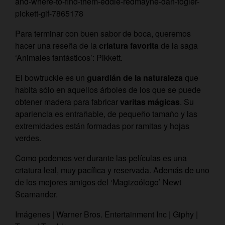
and-where-to-find-them-eddie-redmayne-dan-fogler-
pickett-gif-7865178
Para terminar con buen sabor de boca, queremos
hacer una reseña de la
criatura favorita
de la saga
‘Animales fantásticos’: Pikkett.
El bowtruckle es un
guardián de la naturaleza
que
habita sólo en aquellos árboles de los que se puede
obtener madera para fabricar
varitas mágicas
. Su
apariencia es entrañable, de pequeño tamaño y las
extremidades están formadas por ramitas y hojas
verdes.
Como podemos ver durante las películas es una
criatura leal, muy pacífica y reservada. Además de uno
de los mejores amigos del ‘Magizoólogo’ Newt
Scamander.
Imágenes | Warner Bros. Entertainment Inc | Giphy |