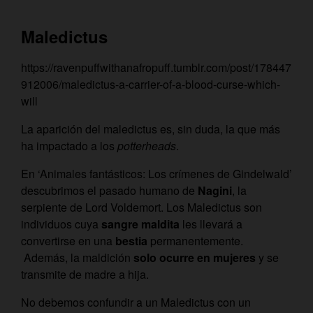
Maledictus
https://ravenpuffwithanafropuff.tumblr.com/post/178447
912006/maledictus-a-carrier-of-a-blood-curse-which-
will
La aparición del maledictus es, sin duda, la que más
ha impactado a los
potterheads
.
En ‘Animales fantásticos: Los crímenes de Gindelwald’
descubrimos el pasado humano de
Nagini
, la
serpiente de Lord Voldemort. Los Maledictus son
individuos cuya
sangre maldita
les llevará a
convertirse en una
bestia
permanentemente.
Además, la maldición
solo ocurre en mujeres
y se
transmite de madre a hija.
No debemos confundir a un Maledictus con un