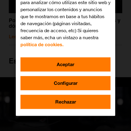
para analizar cómo utilizas este sitio web y
personalizar los contenidos y anuncios
que te mostramos en base a tus hábitos
Por qué nos encantó ‘Animales fantásticos y
de navegación (páginas visitadas,
dónde encontrarlos’
frecuencia de acceso, etc) Si quieres
Leer artículo relacionado
saber más, echa un vistazo a nuestra
política de cookies.
Escarbato
Aceptar
Configurar
Rechazar