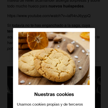
maleta de Newt Scamander alberga sorpresas y sobre
todo mucho hueco para
nuevos huéspedes
.
https://www.youtube.com/watch?v=iaR4nJ6yypQ
Si todavía no te has enganchado a la saga, cuya
tercera entrega saldrá a la luz a finales de 2020
,
aquí tienes un listado de personajes fantásticos que te
harán pasar de
muggle
(gente no mágica) a
potterhead
. ¡Dentro criaturas!
Nuestras cookies
Usamos cookies propias y de terceros