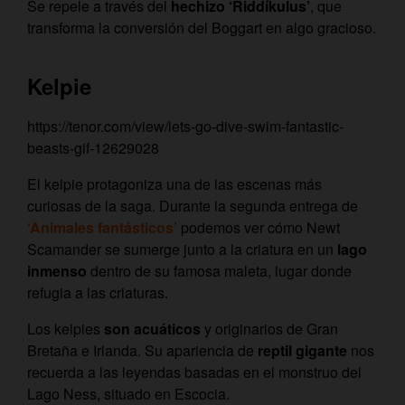
Se repele a través del
hechizo ‘Riddíkulus’
, que
transforma la conversión del Boggart en algo gracioso.
Kelpie
https://tenor.com/view/lets-go-dive-swim-fantastic-
beasts-gif-12629028
El kelpie protagoniza una de las escenas más
curiosas de la saga. Durante la segunda entrega de
‘Animales fantásticos’
podemos ver cómo Newt
Scamander se sumerge junto a la criatura en un
lago
inmenso
dentro de su famosa maleta, lugar donde
refugia a las criaturas.
Los kelpies
son acuáticos
y originarios de Gran
Bretaña e Irlanda. Su apariencia de
reptil gigante
nos
recuerda a las leyendas basadas en el monstruo del
Lago Ness, situado en Escocia.