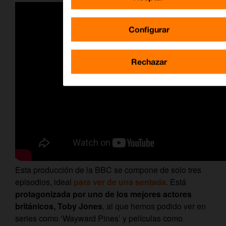
Configurar
Rechazar
Esta producción de la BBC se compone de solo tres
episodios, ideal
para ver de una sentada
. Está
protagonizada por uno de los mejores actores
británicos, Toby Jones
, al que hemos podido ver en
series como ‘Wayward Pines’ y películas como