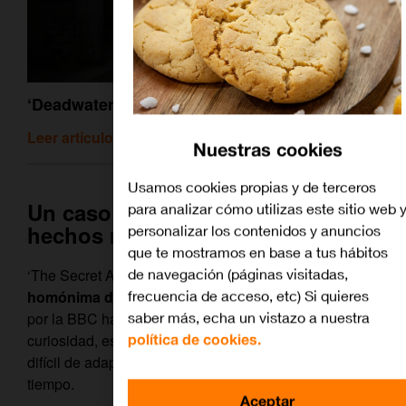
‘Deadwater fell’: ¿las apariencias engañan?
Leer artículo relacionado
Nuestras cookies
Usamos cookies propias y de terceros
Un caso de espionaje basado en
para analizar cómo utilizas este sitio web 
hechos reales
personalizar los contenidos y anuncios
que te mostramos en base a tus hábitos
de navegación (páginas visitadas,
‘The Secret Agent’ está basada en una
novela
frecuencia de acceso, etc) Si quieres
homónima de Joseph Conrad
que ya fue adaptada
saber más, echa un vistazo a nuestra
por la BBC hasta en cuatro ocasiones. Como
política de cookies.
curiosidad, este texto siempre ha tenido fama de ser
difícil de adaptar debido a sus múltiples saltos en el
tiempo.
Aceptar