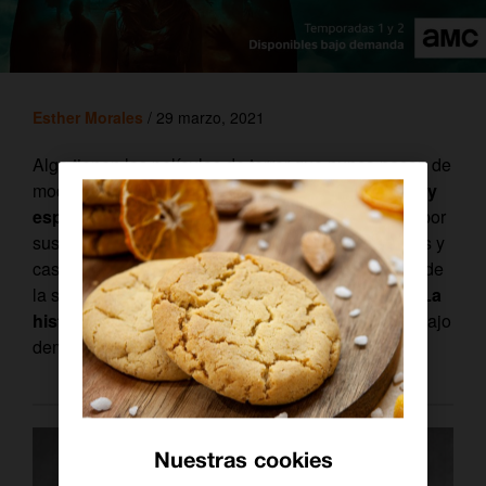
Esther Morales
/ 29 marzo, 2021
Algo tienen las películas de terror que nunca pasan de
moda. Generaciones y generaciones de
cineastas y
espectadores
se han sentido fascinados siempre por
sus relatos de fantasmas, asesinos en serie, zombis y
casas de terror.
Si no, que se lo digan al conductor de
la serie documental
‘AMC Visionaries: Eli Roth – La
historia del terror’
, disponible desde el 5 de abril bajo
demanda en
Orange TV
.
Nuestras cookies