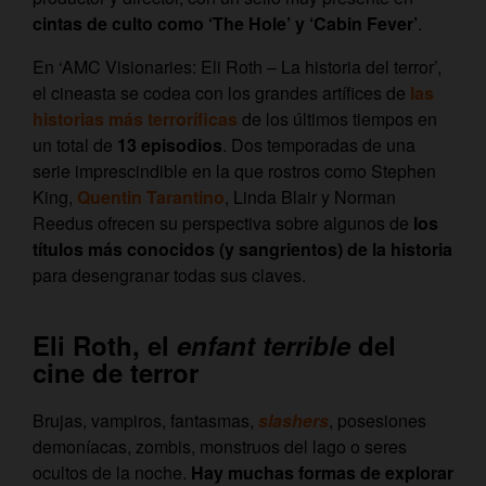
cintas de culto como ‘The Hole’ y ‘Cabin Fever’
.
En ‘AMC Visionaries: Eli Roth – La historia del terror’,
el cineasta se codea con los grandes artífices de
las
historias más terroríficas
de los últimos tiempos en
un total de
13 episodios
. Dos temporadas de una
serie imprescindible en la que rostros como Stephen
King,
Quentin Tarantino
, Linda Blair y Norman
Reedus ofrecen su perspectiva sobre algunos de
los
títulos más conocidos (y sangrientos) de la historia
para desengranar todas sus claves.
Eli Roth, el
enfant terrible
del
cine de terror
Brujas, vampiros, fantasmas,
slashers
, posesiones
demoníacas, zombis, monstruos del lago o seres
ocultos de la noche.
Hay muchas formas de explorar