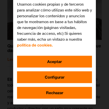
Usamos cookies propias y de terceros
para analizar cómo utilizas este sitio web y
personalizar los contenidos y anuncios
que te mostramos en base a tus hábitos
de navegación (páginas visitadas,
frecuencia de acceso, etc) Si quieres
saber más, echa un vistazo a nuestra
política de cookies.
Querido Stephen King, estas películas sí que
dan miedo de verdad
Leer artículo relacionado
Aceptar
Configurar
Eli Roth
, que desde su más tierna infancia ha vivido
todo un idilio con el lado más perverso y terrorífico del
celuloide, se ha convertido en uno de los grandes
Rechazar
rostros del terror del siglo XXI. Primero como figurante
y actor, luego como guionista y, más tarde como
productor y director, con un sello muy presente en