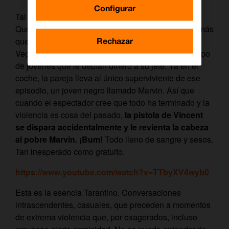
Configurar
Tal vez la escena que mejor resume la carrera de
Quentin Tarantino es la que sucede en su película más
Rechazar
querida, ‘Pulp Fiction’ (1994): los mafiosos Vincent
Vega y Jules Winnfield vienen de asesinar a un grupo
de jóvenes que le debían dinero a su jefe. Ya en el
coche, la pareja lleva al único superviviente de ese
episodio, un joven negro llamado Marvin. Así que
cuando el espectador cree que todo ha terminado y la
violencia es cosa del pasado,
la pistola de Vincent
se dispara accidentalmente y le revienta la cabeza
al pobre Marvin. ¡Bum!
Todo lleno de sangre y sesos.
Tan inesperado como gratuito.
https://www.youtube.com/watch?v=TTbyXV4wyb0
Esta es la esencia Tarantino. Conversaciones
intrascendentes, casuales, que preceden a momentos
de extrema violencia que, por exagerados, incluso