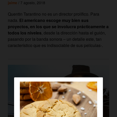
jaime
/ 7 agosto, 2018
Quentin Tarantino no es un director prolífico. Para
nada.
El americano escoge muy bien sus
proyectos, en los que se involucra prácticamente a
todos los niveles
, desde la dirección hasta el guión,
pasando por la banda sonora – un detalle este, tan
característico que es indisociable de sus películas-.