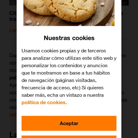
Clint Eastwood, un repaso por sus mejores
trabajos, que ya puedes ver Orange TV
Leer artículo relacionado
Nuestras cookies
Usamos cookies propias y de terceros
Dado que es raro asistir a un estreno de Tarantino, es
para analizar cómo utilizas este sitio web y
normal que celebremos que en estos mismos
personalizar los contenidos y anuncios
momentos esté rodando la que será
su décima
que te mostramos en base a tus hábitos
película en una carrera que dura ya 26 años
.
de navegación (páginas visitadas,
Aprovechamos que el director ya prepara su ‘Once
frecuencia de acceso, etc) Si quieres
upon a time in Hollywood’ para repasar el cine de un
saber más, echa un vistazo a nuestra
creador de culto al que se odia o se ama, y cuyas más
política de cookies.
recientes películas las puedes disfrutar en
el
videoclub de Orange TV.
Aceptar
La violencia sin complejos