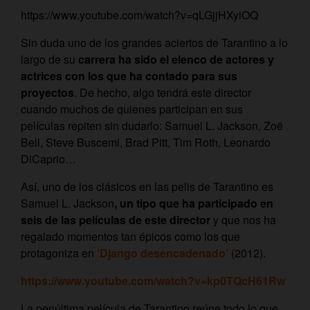
https://www.youtube.com/watch?v=qLGjjHXyiOQ
Sin duda uno de los grandes aciertos de Tarantino a lo
largo de su
carrera ha sido el elenco de actores y
actrices con los que ha contado para sus
proyectos
. De hecho, algo tendrá este director
cuando muchos de quienes participan en sus
películas repiten sin dudarlo: Samuel L. Jackson, Zoë
Bell, Steve Buscemi, Brad Pitt, Tim Roth, Leonardo
DiCaprio…
Así, uno de los clásicos en las pelis de Tarantino es
Samuel L. Jackson
, un tipo que ha participado en
seis de las películas de este director
y que nos ha
regalado momentos tan épicos como los que
protagoniza en
‘Django desencadenado’
(2012).
https://www.youtube.com/watch?v=kp0TQcH61Rw
La penúltima película de Tarantino reúne todo lo que