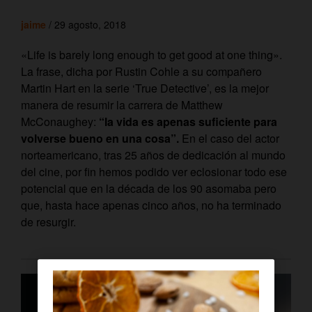
jaime
/ 29 agosto, 2018
«Life is barely long enough to get good at one thing».
La frase, dicha por Rustin Cohle a su compañero
Martin Hart en la serie ‘True Detective’, es la mejor
manera de resumir la carrera de Matthew
McConaughey:
“la vida es apenas suficiente para
volverse bueno en una cosa”.
En el caso del actor
norteamericano, tras 25 años de dedicación al mundo
del cine, por fin hemos podido ver eclosionar todo ese
potencial que en la década de los 90 asomaba pero
que, hasta hace apenas cinco años, no ha terminado
de resurgir.