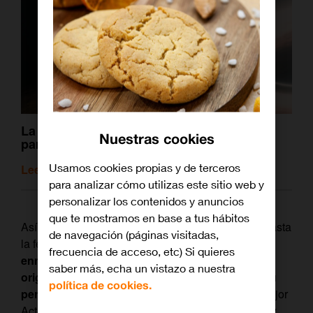
La ciencia-ficción que se toma en serio la
Nuestras cookies
parte de ciencia
Usamos cookies propias y de terceros
Leer artículo relacionado
para analizar cómo utilizas este sitio web y
personalizar los contenidos y anuncios
que te mostramos en base a tus hábitos
Así ha sido la carrera de Matthew McConaughey hasta
de navegación (páginas visitadas,
la fecha,
un sube y baja de actuaciones para
frecuencia de acceso, etc) Si quieres
enmarcar y otras enterradas bajo guiones poco
saber más, echa un vistazo a nuestra
originales o proyectos que no encajaban con su
política de cookies.
perfil.
Afortunadamente, el ganador del Oscar a Mejor
Actor parece haber encontrado su línea de trabajo y