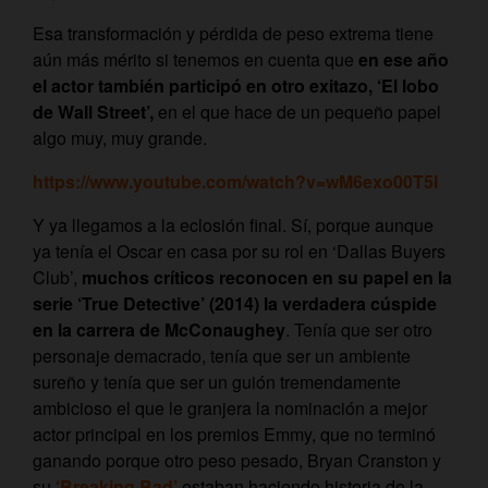
Esa transformación y pérdida de peso extrema tiene
aún más mérito si tenemos en cuenta que
en ese año
el actor también participó en otro exitazo, ‘El lobo
de Wall Street’,
en el que hace de un pequeño papel
algo muy, muy grande.
https://www.youtube.com/watch?v=wM6exo00T5I
Y ya llegamos a la eclosión final. Sí, porque aunque
ya tenía el Oscar en casa por su rol en ‘Dallas Buyers
Club’,
muchos críticos reconocen en su papel en la
serie ‘True Detective’ (2014) la verdadera cúspide
en la carrera de McConaughey
. Tenía que ser otro
personaje demacrado, tenía que ser un ambiente
sureño y tenía que ser un guión tremendamente
ambicioso el que le granjera la nominación a mejor
actor principal en los premios Emmy, que no terminó
ganando porque otro peso pesado, Bryan Cranston y
su
‘Breaking Bad’
estaban haciendo historia de la