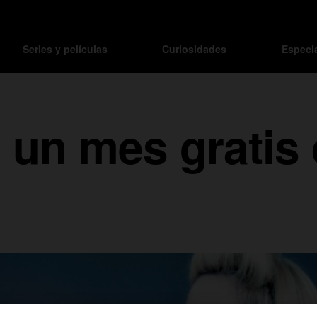
Series y películas
Curiosidades
Especi
e un mes gratis