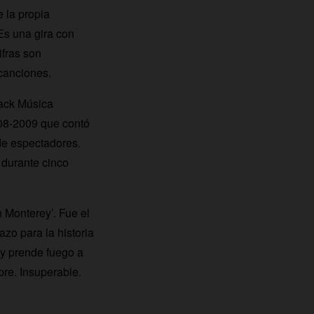
 la propia
 Es una gira con
ifras son
canciones.
Pack Música
08-2009 que contó
de espectadores.
durante cinco
n Monterey’. Fue el
o para la historia
 y prende fuego a
pre. Insuperable.