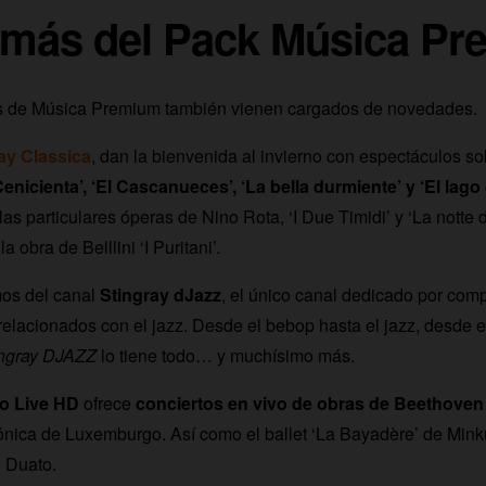
más del Pack Música Pr
es de Música Premium también vienen cargados de novedades.
ay Classica
, dan la bienvenida al invierno con espectáculos so
enicienta’, ‘El Cascanueces’, ‘La bella durmiente’ y ‘El lago
s particulares óperas de Nino Rota, ‘I Due Timidi’ y ‘La notte d
a obra de Belllini ‘I Puritani’.
os del canal
Stingray dJazz
, el único canal dedicado por compl
relacionados con el jazz. Desde el bebop hasta el jazz, desde e
ingray DJAZZ
lo tiene todo… y muchísimo más.
o Live HD
ofrece
conciertos en vivo de obras de Beethoven
ónica de Luxemburgo. Así como el ballet ‘La Bayadère’ de Mink
 Duato.