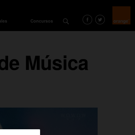
ales
Concursos
 de Música