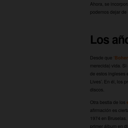
Ahora, se incorpo
podemos dejar de e
Los añ
Desde que
‘Bohe
merecida) vida. Si
de estos ingleses 
Lives’. En él, los
discos.
Otra bestia de los
afirmación es cierta
1974 en Bruselas. 
primer álbum en di