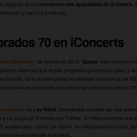
ran algunos de los
conciertos más aplaudidos de la historia
.
scuchar (y ver) una y otra vez.
orados 70 en iConcerts
mian Rhapsody
’ se estrenó en 2018, ‘
Queen’
está viviendo un
 quieres saber por qué el rock progresivo-psicodélico-glam, y t
es inmortal, no te puedes perder el premiado documental de BB
 propios músicos hablan de una carrera que les llevó a vender 30
escenarios
fue
Lou Reed
, considerado el padre del rock alterna
 o no, juzga por ti mismo con ‘Follies’, el mítico concierto que el
Y aunque decir ‘mítico’ es mucho, no nos quedamos cortos, por
recto que el poeta del rock lanzó.