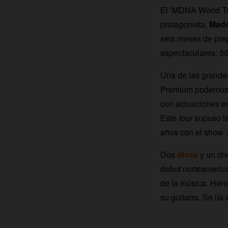
El ‘MDNA World Tou
protagonista,
Mad
seis meses de prep
espectaculares: 3
Una de las grande
Premium podemos r
con actuaciones en
Este
tour
supuso la
años con el show 
Dos
divas
y un di
debut norteameric
de la música. Hend
su guitarra. Se lía