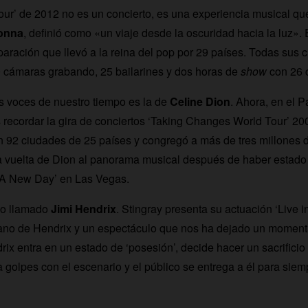
r’ de 2012 no es un concierto, es una experiencia musical que
onna
, definió como «un viaje desde la oscuridad hacia la luz».
aración que llevó a la reina del pop por 29 países. Todas sus c
0 cámaras grabando, 25 bailarines y dos horas de
show
con 26 
s voces de nuestro tiempo es la de
Celine Dion
. Ahora, en el 
ecordar la gira de conciertos ‘Taking Changes World Tour’ 20
 92 ciudades de 25 países y congregó a más de tres millones 
 vuelta de Dion al panorama musical después de haber estado 
‘A New Day’ en Las Vegas.
vo llamado
Jimi Hendrix
. Stingray presenta su actuación ‘Live i
ano de Hendrix y un espectáculo que nos ha dejado un momentaz
rix entra en un estado de ‘posesión’, decide hacer un sacrificio
 a golpes con el escenario y el público se entrega a él para siem