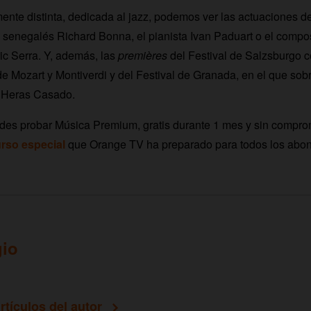
mente distinta, dedicada al jazz, podemos ver las actuaciones d
l senegalés Richard Bonna, el pianista Ivan Paduart o el compo
ic Serra. Y, además, las
premières
del Festival de Salzsburgo 
e Mozart y Montiverdi y del Festival de Granada, en el que sobr
 Heras Casado.
es probar Música Premium, gratis durante 1 mes y sin compromi
rso especial
que Orange TV ha preparado para todos los abo
gio
rtículos del autor