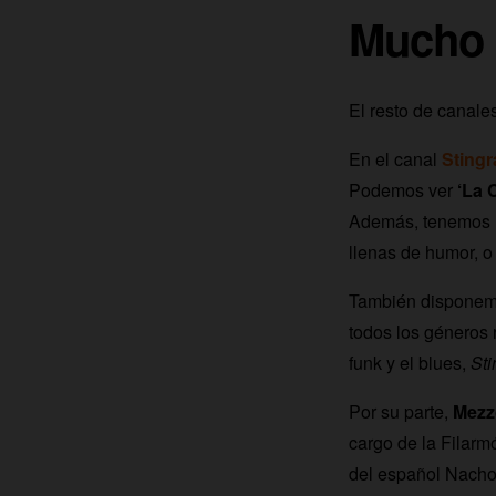
Mucho 
El resto de canal
En el canal
Stingr
Podemos ver
‘La
C
Además, tenemos la
llenas de humor, o l
También disponem
todos los géneros 
funk y el blues,
St
Por su parte,
Mezz
cargo de la Filarm
del español Nacho