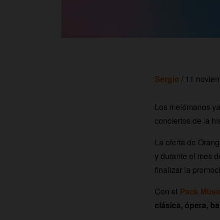
Sergio
/ 11 novie
Los melómanos ya 
conciertos de la his
La oferta de Oran
y durante el mes d
finalizar la promo
Con el
Pack Músi
clásica, ópera, bal