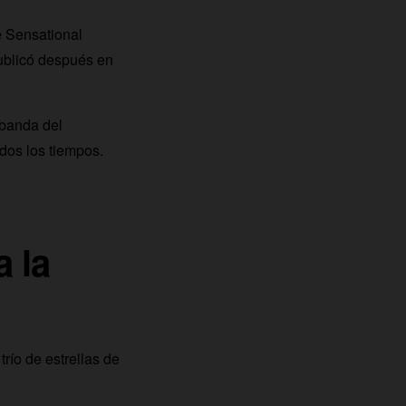
e Sensational
publicó después en
 banda del
dos los tiempos.
 la
ío de estrellas de