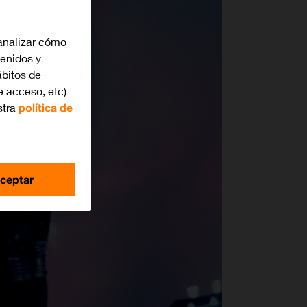
analizar cómo
tenidos y
bitos de
e acceso, etc)
stra
política de
ceptar