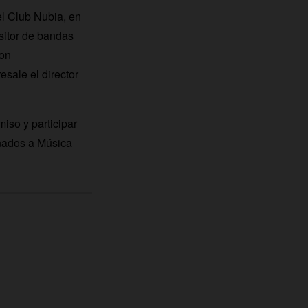
el Club Nubia, en
sitor de bandas
con
esale el director
so y participar
nados a Música