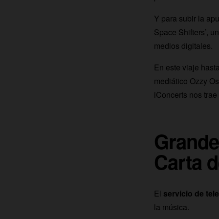
Y para subir la apu
Space Shifters’, u
medios digitales.
En este viaje hasta
mediático Ozzy Os
iConcerts nos trae
Grandes
Carta 
El
servicio de tele
la música.