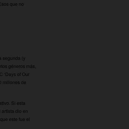
 Esos que no
a segunda (y
antos géneros más,
C ‘Days of Our
0 millones de
tivo. Si esta
 artista dio en
que este fue el