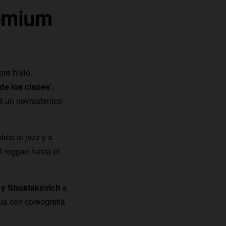
emium
bre hielo.
 de los cisnes
’.
i un nevrastenico’,
eto al jazz y a
l reggae hasta el
 y Shostakovich
a
us con coreografía