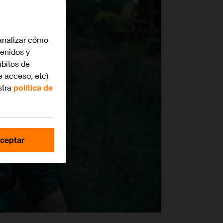
analizar cómo
tenidos y
bitos de
e acceso, etc)
stra
política de
ceptar