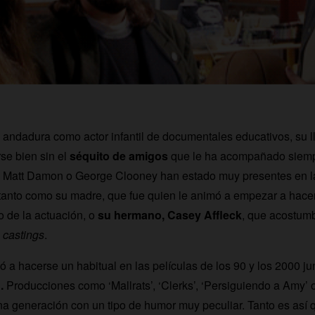
 andadura como actor infantil de documentales educativos, su ll
se bien sin el
séquito de amigos
que le ha acompañado siem
 Matt Damon o George Clooney han estado muy presentes en 
tanto como su madre, que fue quien le animó a empezar a hace
o de la actuación, o
su hermano, Casey Affleck
, que acostumb
s
castings
.
 a hacerse un habitual en las películas de los 90 y los 2000 ju
.
Producciones como ‘Mallrats’, ‘Clerks’, ‘Persiguiendo a Amy’
a generación con un tipo de humor muy peculiar. Tanto es así 