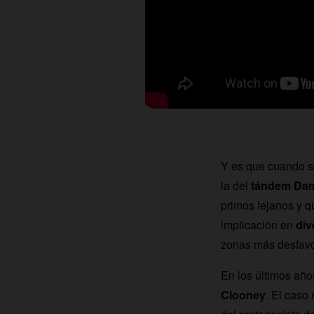
Y es que cuando s
la del
tándem Dam
primos lejanos y 
implicación en
div
zonas más desfavo
En los últimos año
Clooney
. El caso