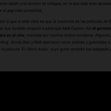
como asistir una reunión de colegas, en la que todo eran apuest
ar el
gag
más surrealista.
ro lo que sí está claro es que la inocencia de las películas de 
las que también empezó a participar Matt Damon, fue
el germen
ra en el cine
, marcada por muchos éxitos venideros. Algunos,
ting’, donde Ben y Matt ejercieron como actores y guionistas o
 la película ‘El último duelo’, cuyo guion también fue adaptado 