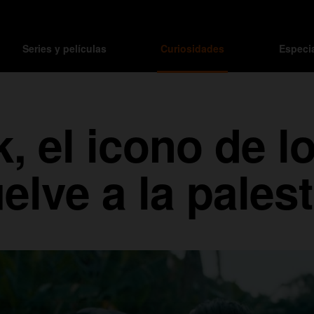
Series y películas
Curiosidades
Especi
k, el icono de l
elve a la palest