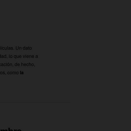
ículas. Un dato
dad, lo que viene a
ación, de hecho,
mpos, como
la
ombre