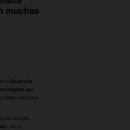
on muchas
mo el
Óscar a la
on Original, por
un Bafta, una Copa
vo con Jennifer
Bar’
-, es un