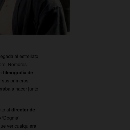
egada al estrellato
pre. Nombres
la
filmografía de
r sus primeros
raba a hacer junto
nto al
director de
 o ‘Dogma’
que ver cualquiera