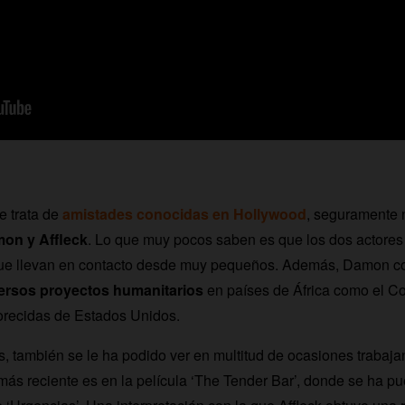
e trata de
amistades conocidas en Hollywood
, seguramente 
on y Affleck
. Lo que muy pocos saben es que los dos actores 
que llevan en contacto desde muy pequeños. Además, Damon co
ersos proyectos humanitarios
en países de África como el Co
recidas de Estados Unidos.
s, también se le ha podido ver en multitud de ocasiones trabaj
 más reciente es en la película ‘The Tender Bar’, donde se ha pu