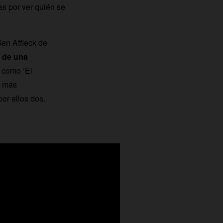
as por ver quién se
Ben Affleck de
 de una
 como ‘El
, más
por ellos dos.