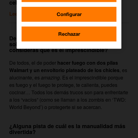
celebrada
Leer artículo relacionado
Configurar
Rechazar
De todos los trucos que enseñas para
sobrevivir a un apocalipsis zombi, ¿cuál
consideras que es el imprescindible?
De todos, el de poder
hacer fuego con dos pilas
Walmart y un envoltorio plateado de los chicles
, es
alucinante, es
amazing
. Es el imprescindible porque
es fuego y el fuego te protege, te calienta, puedes
cocinar… Todos los demás trucos son para enfrentarte
a los “vacíos” (como se llaman a los zombis en ‘TWD:
World Beyond’) o protegerte si se acercan.
¿Alguna pista de cuál es la manualidad más
divertida?