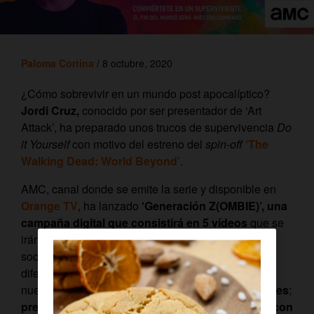
Paloma Cortina
/ 8 octubre, 2020
¿Cómo sobrevivir en un mundo post apocalíptico?
Jordi Cruz,
conocido por ser presentador de ‘Art
Attack’, ha preparado unos trucos de supervivencia
Do
it Yourself
con motivo del estreno del
spin-off
‘The
Walking Dead: World Beyond’
.
AMC, canal donde se emite la serie y disponible en
Orange TV
, ha lanzado
‘Generación Z(OMBIE)’, una
campaña digital que consistirá
en 5 vídeos
que se
irán compartiendo semanalmente en las redes
sociales de AMC. Cada pieza tendrá una temática
diferente y se servirá de objetos que tenemos a
nuestro alcance:
crear una alarma con latas y llaves
;
preparar una armadura
; o
construir una brújula con