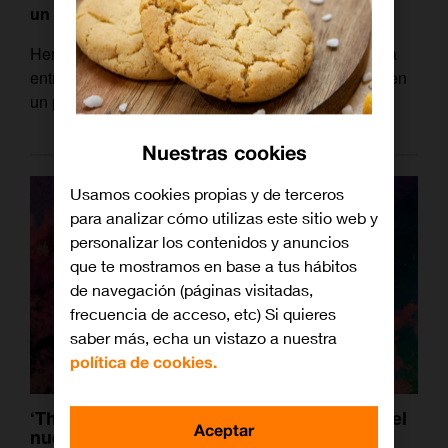
un trozo de corcho y un imán
entre otros.
Hemos tenido la oportunidad de hacer una divertida
entrevistar a
Jordi
y hablar sobre la supervivencia en
un posible terreno peligroso y lleno de zombis.
Nuestras cookies
Usamos cookies propias y de terceros
para analizar cómo utilizas este sitio web y
personalizar los contenidos y anuncios
que te mostramos en base a tus hábitos
de navegación (páginas visitadas,
frecuencia de acceso, etc) Si quieres
saber más, echa un vistazo a nuestra
política de cookies.
‘The Walking Dead: World Beyond’: así es el
Aceptar
nuevo ‘spin-off’ de la serie de zombis más