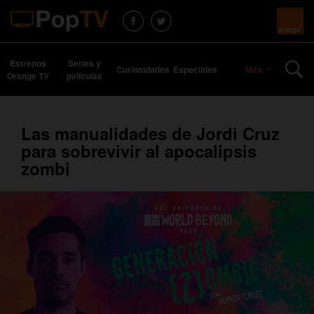
Estrenos
Series y
Curiosidades
Especiales
Más
Orange TV
películas
Las manualidades de Jordi Cruz
para sobrevivir al apocalipsis
zombi