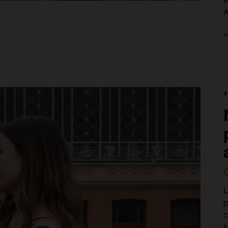
A
Ó
L
p
c
b