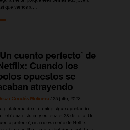
sí que vamos al…
‘Un cuento perfecto’ de
Netflix: Cuando los
polos opuestos se
acaban atrayendo
scar Condés Molinero
/ 25 julio, 2023
a plataforma de streaming sigue apostando
or el romanticismo y estrena el 28 de julio ‘Un
uento perfecto’, una nueva serie de Netflix
asada en un libro de Elísabet Benavent. Tal y