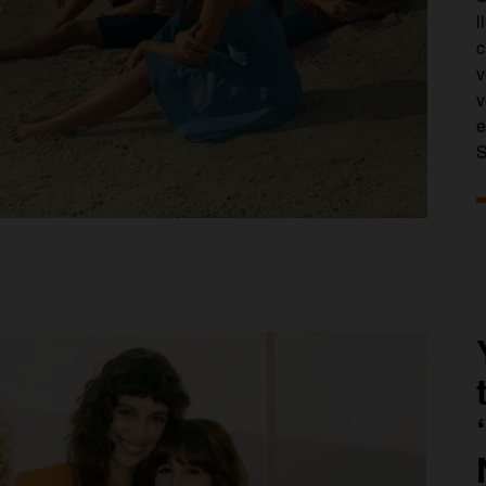
l
c
v
v
e
S