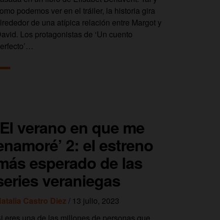
omo podemos ver en el tráiler, la historia gira
lrededor de una atípica relación entre Margot y
avid. Los protagonistas de ‘Un cuento
erfecto’…
‘El verano en que me
enamoré’ 2: el estreno
más esperado de las
series veraniegas
atalia Castro Diez
/ 13 julio, 2023
i eres una de las millones de personas que