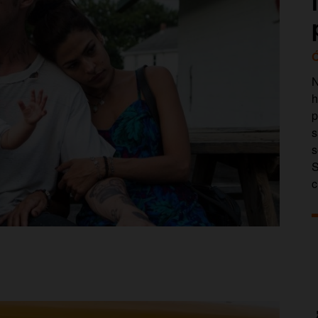
Ó
N
h
p
s
s
S
c