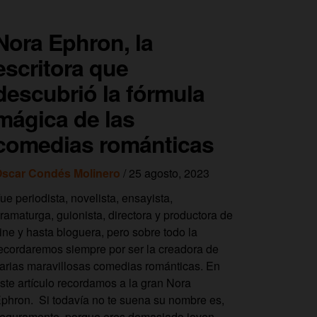
Nora Ephron, la
escritora que
descubrió la fórmula
mágica de las
comedias románticas
scar Condés Molinero
/ 25 agosto, 2023
ue periodista, novelista, ensayista,
ramaturga, guionista, directora y productora de
ine y hasta bloguera, pero sobre todo la
ecordaremos siempre por ser la creadora de
arias maravillosas comedias románticas. En
ste artículo recordamos a la gran Nora
phron. Si todavía no te suena su nombre es,
eguramente, porque eres demasiado joven.