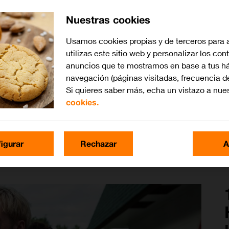
Y
Nuestras cookies
u
p
Usamos cookies propias y de terceros para 
p
utilizas este sitio web y personalizar los con
p
anuncios que te mostramos en base a tus há
e
navegación (páginas visitadas, frecuencia d
s
Si quieres saber más, echa un vistazo a nue
t
cookies.
igurar
Rechazar
A