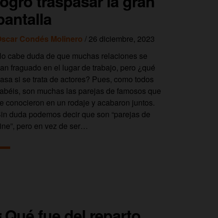
logró traspasar la gran
pantalla
scar Condés Molinero
/ 26 diciembre, 2023
o cabe duda de que muchas relaciones se
an fraguado en el lugar de trabajo, pero ¿qué
asa si se trata de actores? Pues, como todos
abéis, son muchas las parejas de famosos que
e conocieron en un rodaje y acabaron juntos.
in duda podemos decir que son “parejas de
ine”, pero en vez de ser…
¿Qué fue del reparto