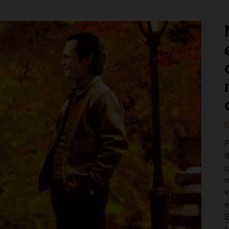
Ó
F
d
c
r
v
e
E
s