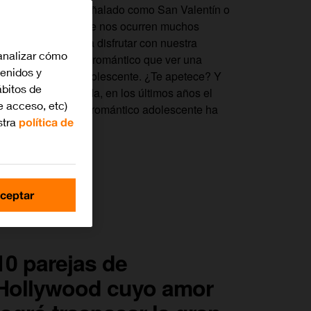
a sea en un día señalado como San Valentín o
n aniversario, no se nos ocurren muchos
lanes mejores para disfrutar con nuestra
analizar cómo
areja un buen rato romántico que ver una
tenidos y
elícula de amor adolescente. ¿Te apetece? Y
bitos de
s que, no cabe duda, en los últimos años el
e acceso, etc)
ubgénero del cine romántico adolescente ha
stra
política de
enido un…
ceptar
10 parejas de
Hollywood cuyo amor