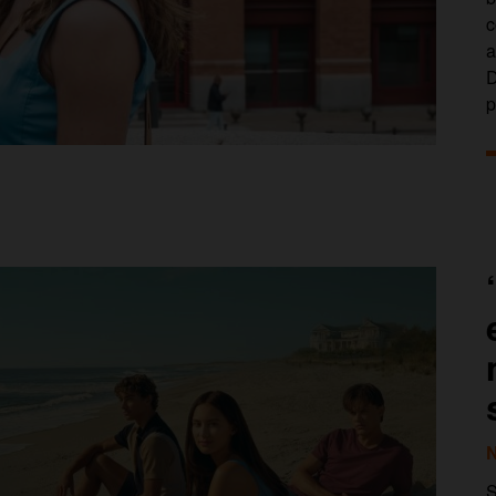
c
a
D
p
N
S