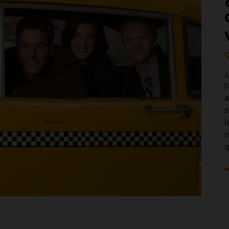
Ó
¿
c
a
s
l
m
q