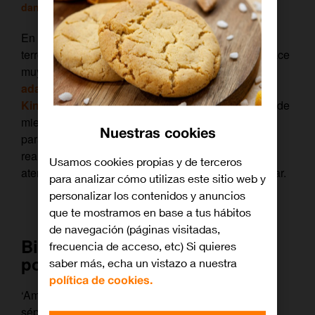
daniel
/ 8 septiembre, 2017
En Pop TV somos grandes fans de las películas de
terror y de los thrillers psicológicos. Por ejemplo, hace
muy poco te recomendábamos
‘Las 5 mejores
adaptaciones al cine de las novelas de Stephen
King’
. Sí, nos gusta pasar miedo… cualquier clase de
miedo, porque más allá de monstruos y situaciones
Nuestras cookies
paranormales, si nos paramos a pensarlo, nuestra
realidad cotidiana también puede ser bastante
Usamos cookies propias y de terceros
aterradora. Con este artículo te lo vamos a demostrar.
para analizar cómo utilizas este sitio web y
personalizar los contenidos y anuncios
que te mostramos en base a tus hábitos
de navegación (páginas visitadas,
Bienvenido a la era de la
frecuencia de acceso, etc) Si quieres
posverdad
saber más, echa un vistazo a nuestra
política de cookies.
‘American Horror Story’ está a punto de estrenar
séptima temporada y ya se ha convertido en un