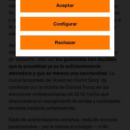
Aceptar
referente del género de terror en la pequeña pantalla.
Su particular brutalidad visual, sus historias retorcidas
y la originalidad de una temporada siempre diferente a
Configurar
la anterior, han mantenido a esta serie en una de las
más frescas que se pueden encontrar en televisión.
Rechazar
Así que, tras llevarnos a una casa encantada, a un
manicomio o a un circo terrorífico, entre otros lugares
de ‘ensueño’, esta vez
los guionistas han decidido
que la actualidad ya es lo suficientemente
aterradora y que se merece una oportunidad
. La
nueva temporada de ‘American Horror Story’ da
comienzo con la victoria de Donald Trump en las
elecciones norteamericanas de 2016, hecho que
desencadena el resurgimiento de sectas y sociedades
secretas bastante perturbadoras.
Nada de ambientaciones extrañas, nada de recursos
paranormales – por lo menos al principio – ni de