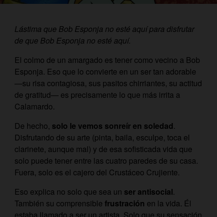
Lástima que Bob Esponja no esté aquí para disfrutar
de que Bob Esponja no esté aquí.
El colmo de un amargado es tener como vecino a Bob
Esponja. Eso que lo convierte en un ser tan adorable
—su risa contagiosa, sus pasitos chirriantes, su actitud
de gratitud— es precisamente lo que más irrita a
Calamardo.
De hecho,
solo le vemos sonreír en soledad
.
Disfrutando de su arte (pinta, baila, esculpe, toca el
clarinete, aunque mal) y de esa sofisticada vida que
solo puede tener entre las cuatro paredes de su casa.
Fuera, solo es el cajero del Crustáceo Crujiente.
Eso explica no solo que sea un
ser antisocial
.
También su comprensible
frustración
en la vida. Él
estaba llamado a ser un artista. Solo que su sensación