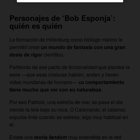
Personajes de ‘Bob Esponja’:
quién es quién
La formación de Hillenburg como biólogo marino le
permitió crear
un mundo de fantasía con una gran
dosis de rigor
científico.
Partiendo de ese pacto de ficcionalidad que plantea la
serie —que esas criaturas hablen, anden y lleven
vidas mundanas de humano— s
u comportamiento
tiene mucho que ver con su naturaleza
.
Por eso Patricio, una estrella de mar, se pasa el día
viendo la tele bajo su roca. O Calamardo, el calamar,
expulsa tinta cuando se estresa; algo muy habitual en
él.
Existe una
teoría
fandom
muy extendida en la red