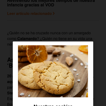
Reviviendo los mejores tiempos de nuestra
infancia gracias al VOD
Leer artículo relacionado
¿Quién no se ha cruzado nunca con un amargado
como
Calamardo
? ¿Quién no tiene en su vida una
némesis como
Plankton
?
Así nacieron los personajes de
‘Bob Esponja’
20 años antes de que la serie se hiciera realidad,
aquellos personajes ya existían
. Pero formaban
parte de otro universo: el de un cómic, obra de
Stephen Hillenburg
(el padre creativo de Bob
Esponja). Es en ‘The Interidial Zone’ donde Sponge
Boy aparece por primera vez.