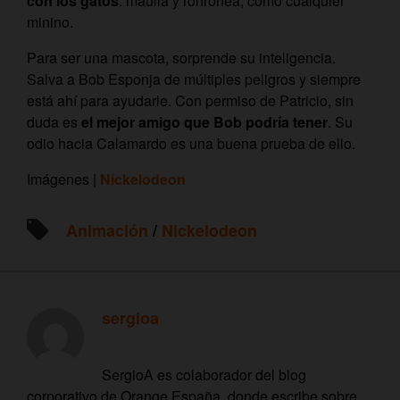
con los gatos
: maúlla y ronronea, como cualquier
minino.
Para ser una mascota, sorprende su inteligencia.
Salva a Bob Esponja de múltiples peligros y siempre
está ahí para ayudarle. Con permiso de Patricio, sin
duda es
el mejor amigo que Bob podría tener
. Su
odio hacia Calamardo es una buena prueba de ello.
Imágenes |
Nickelodeon
Animación
/
Nickelodeon
sergioa
SergioA es colaborador del blog
corporativo de Orange España, donde escribe sobre