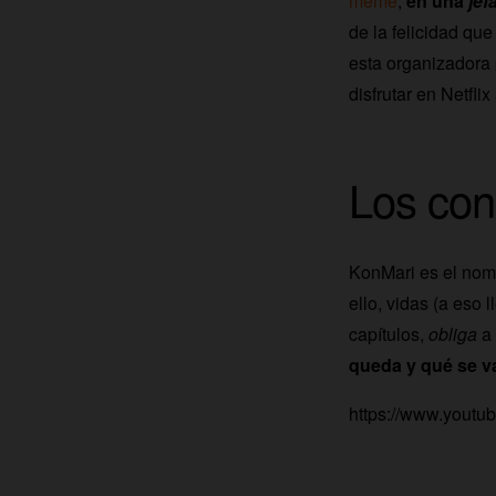
meme
,
en una
jef
de la felicidad qu
esta organizadora 
disfrutar en
Netflix
Los con
KonMari es el nom
ello, vidas (a eso
capítulos,
obliga
a
queda y qué se 
https://www.you