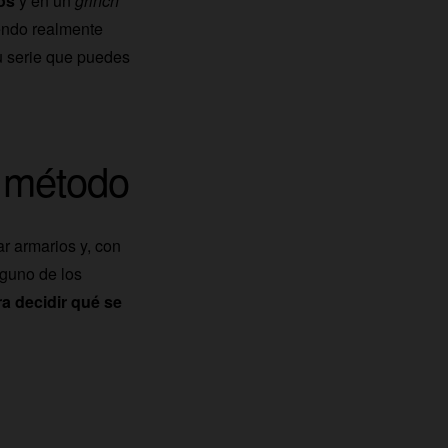
os
y en un
grinch
iendo realmente
su serie que puedes
u método
r armarios y, con
nguno de los
ra decidir qué se