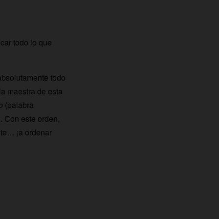
car todo lo que
 absolutamente todo
la maestra de esta
o
(palabra
. Con este orden,
nte… ¡a ordenar