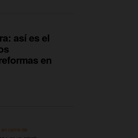
a: así es el
os
reformas en
,
en carne de