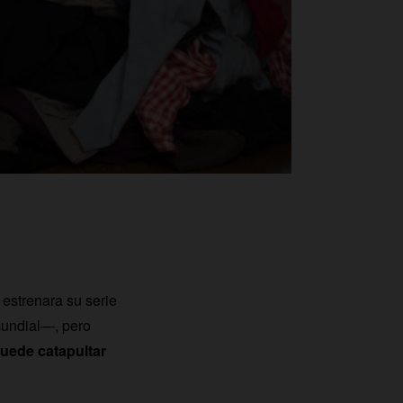
estrenara su serie
mundial—, pero
puede catapultar