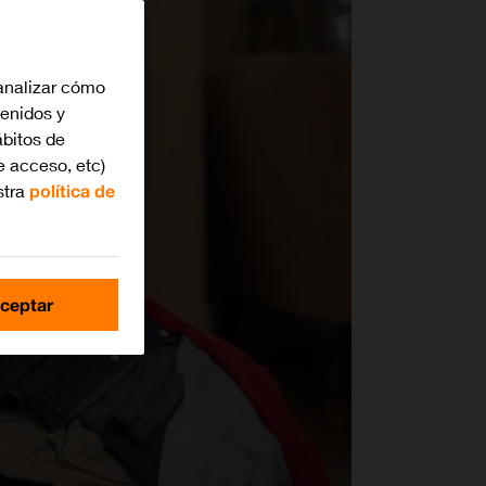
analizar cómo
tenidos y
bitos de
e acceso, etc)
stra
política de
ceptar