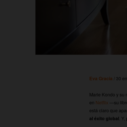
Eva Gracia
/ 30 e
Marie Kondo y su m
en
Netflix
—su libr
está claro que apa
al éxito global
. Y,