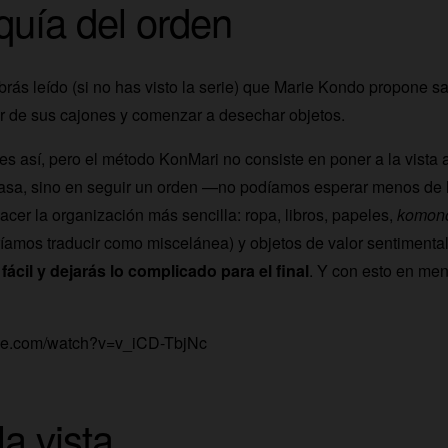
quía del orden
ás leído (si no has visto la serie) que Marie Kondo propone sa
r de sus cajones y comenzar a desechar objetos.
 es así, pero el método KonMari no consiste en poner a la vista
casa, sino en seguir un orden —no podíamos esperar menos de 
acer la organización más sencilla: ropa, libros, papeles,
komon
amos traducir como miscelánea) y objetos de valor sentimental
ácil y dejarás lo complicado para el final
. Y con esto en me
ube.com/watch?v=v_iCD-TbjNc
a vista