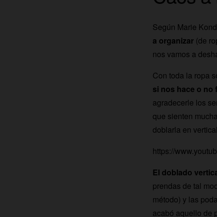
Según Marie Kondo,
a organizar
(de ro
nos vamos a desha
Con toda la ropa s
si nos hace o no f
agradecerle los se
que sienten muchas
doblarla en vertical
https://www.you
El doblado vertic
prendas de tal mo
método) y las pod
acabó aquello de po