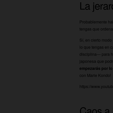
La jerar
Probablemente habr
tengas que ordena
Sí, en cierto modo
lo que tengas en 
disciplina— para h
japonesa que podrí
empezarás por lo f
con Marie Kondo!
https://www.yout
Caos a l