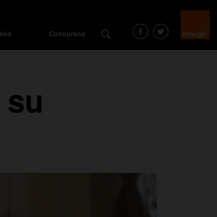
ales
Concursos
 su