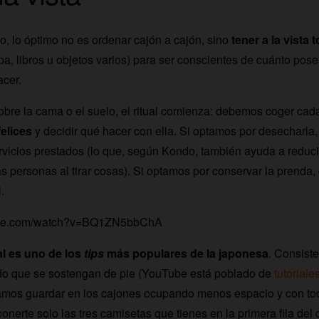
 lo óptimo no es ordenar cajón a cajón, sino
tener a la vista
pa, libros u objetos varios) para ser conscientes de cuánto po
cer.
obre la cama o el suelo, el ritual comienza: debemos coger ca
elices
y decidir qué hacer con ella. Si optamos por desecharl
rvicios prestados (lo que, según Kondo, también ayuda a reducir
 personas al tirar cosas). Si optamos por conservar la prenda
.
tube.com/watch?v=BQ1ZN5bbChA
al es uno de los
tips
más populares de la japonesa
. Consiste
do que se sostengan de pie (YouTube está poblado de
tutoriale
amos guardar en los cajones ocupando menos espacio y con todo
nerte solo las tres camisetas que tienes en la primera fila del c