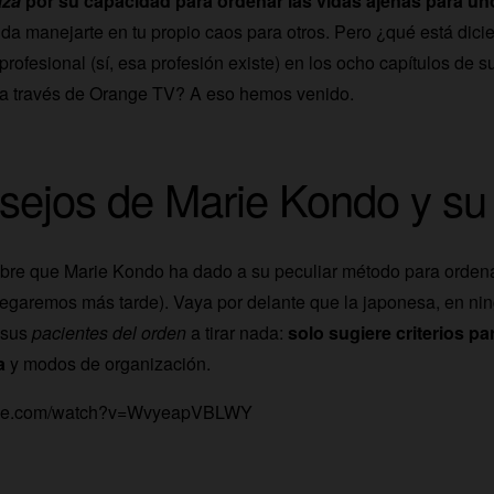
aza
por su capacidad para ordenar las vidas ajenas para un
e da manejarte en tu propio caos para otros. Pero ¿qué está dic
profesional (sí, esa profesión existe) en los ocho capítulos de 
a través de
Orange TV
? A eso hemos venido.
sejos de Marie Kondo y s
bre que Marie Kondo ha dado a su peculiar método para ordena
 llegaremos más tarde). Vaya por delante que la japonesa, en ni
 sus
pacientes del orden
a tirar nada:
solo sugiere criterios pa
va
y modos de organización.
tube.com/watch?v=WvyeapVBLWY