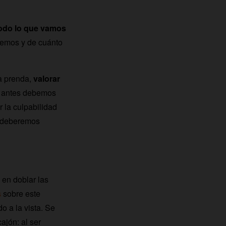
 todo lo que vamos
seemos y de cuánto
da prenda,
valorar
a, antes debemos
 la culpabilidad
, deberemos
 en doblar las
s
sobre este
 a la vista. Se
ajón: al ser