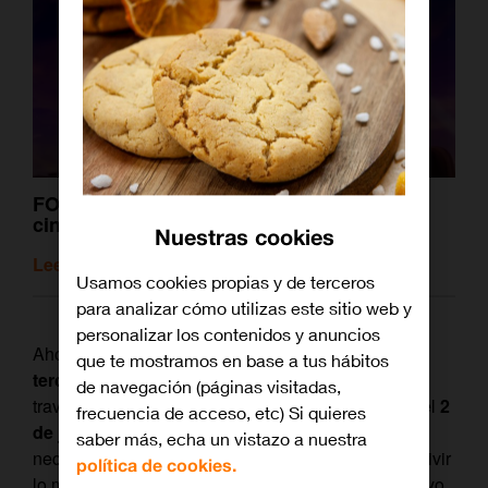
FOX: la historia detrás de este gigante del
cine y la televisión
Nuestras cookies
Leer artículo relacionado
Usamos cookies propias y de terceros
para analizar cómo utilizas este sitio web y
personalizar los contenidos y anuncios
Ahora, la serie médica del momento estrena su
que te mostramos en base a tus hábitos
tercera temporada en exclusiva
en nuestro país a
de navegación (páginas visitadas,
través de FOX España, disponible en
Orange TV
, el
2
frecuencia de acceso, etc) Si quieres
de junio a las 22:00 horas
. Además, para quien
saber más, echa un vistazo a nuestra
necesite ponerse al día con sus tramas o desee revivir
política de cookies.
lo mejor de capítulos anteriores, desde el 17 de mayo