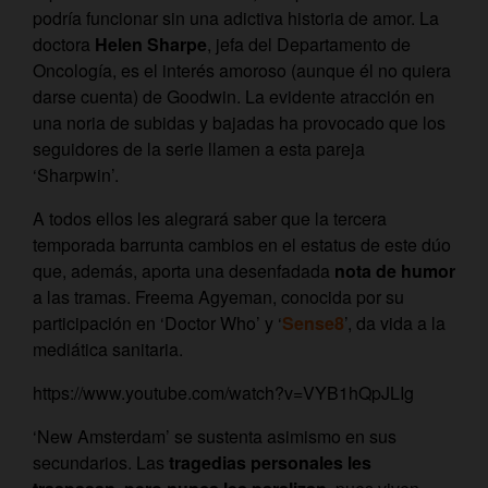
podría funcionar sin una adictiva historia de amor. La
doctora
Helen Sharpe
, jefa del Departamento de
Oncología, es el interés amoroso (aunque él no quiera
darse cuenta) de Goodwin. La evidente atracción en
una noria de subidas y bajadas ha provocado que los
seguidores de la serie llamen a esta pareja
‘Sharpwin’.
A todos ellos les alegrará saber que la tercera
temporada barrunta cambios en el estatus de este dúo
que, además, aporta una desenfadada
nota de humor
a las tramas. Freema Agyeman, conocida por su
participación en ‘Doctor Who’ y ‘
Sense8
’, da vida a la
mediática sanitaria.
https://www.youtube.com/watch?v=VYB1hQpJLIg
‘New Amsterdam’ se sustenta asimismo en sus
secundarios. Las
tragedias personales les