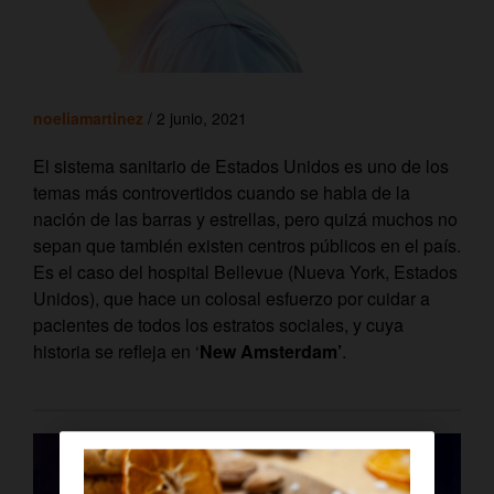
noeliamartinez
/ 2 junio, 2021
El sistema sanitario de Estados Unidos es uno de los
temas más controvertidos cuando se habla de la
nación de las barras y estrellas, pero quizá muchos no
sepan que también existen centros públicos en el país.
Es el caso del hospital Bellevue (Nueva York, Estados
Unidos), que hace un colosal esfuerzo por cuidar a
pacientes de todos los estratos sociales, y cuya
historia se refleja en ‘
New Amsterdam’
.