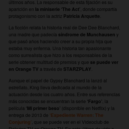
últimos años. La responsable de esta fijación es su
aparición en
la miniserie ‘The Act’
, donde compartía
protagonismo con la actriz
Patricia Arquette
.
La ficción relata la historia real de Dee Dee Blanchard,
una madre que padecía
síndrome de Munchausen
y
que pasó años haciendo creer a su propia hija que
estaba muy enferma. Una historia tan apasionante
como surrealista que hizo a los responsables de la
serie obtener multitud de premios y que
se puede ver
en Orange TV
a través de
STARZPLAY
.
Aunque el papel de Gypsy Blanchard la lanzó al
estrellato, King lleva dedicada al mundo de la
actuación desde los cuatro años. Entre sus referencias
más conocidas se encuentran la serie
‘Fargo’
, la
película
‘Mi primer beso’
(disponible en Netflix) y la
entrega de 2013 de
‘Expediente Warren: The
Conjuring’
, que se puede ver en el Videoclub de
Rakuten TV en Orange TV. En esta última da vida a