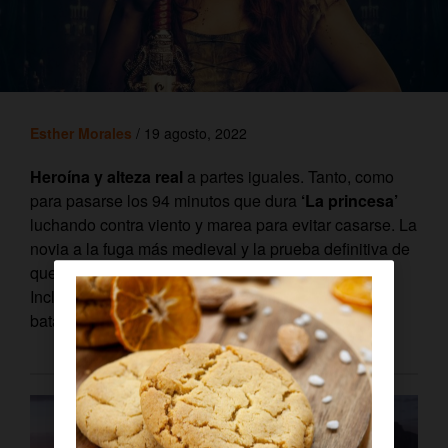
Esther Morales
/ 19 agosto, 2022
Heroína y alteza real
a partes iguales. Tanto, como
para pasarse los 94 minutos que dura
‘La princesa’
luchando contra viento y marea para evitar casarse. La
novia a la fuga más medieval y la prueba definitiva de
que no hay papel que se le resista a
Joey King
.
Incluso cuando se le exige dominar el arte de la
batalla cuerpo a cuerpo.