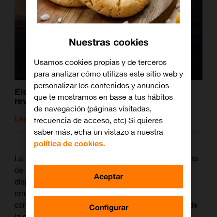
Nuestras cookies
Usamos cookies propias y de terceros
para analizar cómo utilizas este sitio web y
personalizar los contenidos y anuncios
Elsa, Anna y el resto de princesas que han
que te mostramos en base a tus hábitos
revolucionado Disney
de navegación (páginas visitadas,
Leer artículo relacionado
frecuencia de acceso, etc) Si quieres
saber más, echa un vistazo a nuestra
política de cookies.
La actriz es la protagonista de ‘La princesa’, una cinta
de aires épicos que acaba de aterrizar en
Disney+
,
Aceptar
disponible en
Orange TV
. Un cuento sobre
empoderamiento en tiempos del medievo que
conquista por su reinterpretación del clásico relato de
Configurar
la doncella en apuros.