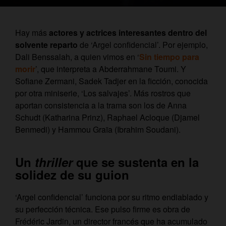
Hay más
actores y actrices interesantes dentro del
solvente reparto
de ‘Argel confidencial’. Por ejemplo,
Dali Benssalah, a quien vimos en ‘
Sin tiempo para
morir
’, que interpreta a Abderrahmane Toumi. Y
Sofiane Zermani, Sadek Tadjer en la ficción, conocida
por otra miniserie, ‘Los salvajes’. Más rostros que
aportan consistencia a la trama son los de Anna
Schudt (Katharina Prinz), Raphael Acloque (Djamel
Benmedi) y Hammou Graïa (Ibrahim Soudani).
Un
thriller
que se sustenta en la
solidez de su guion
‘Argel confidencial’ funciona por su ritmo endiablado y
su perfección técnica. Ese pulso firme es obra de
Frédéric Jardin, un director francés que ha acumulado