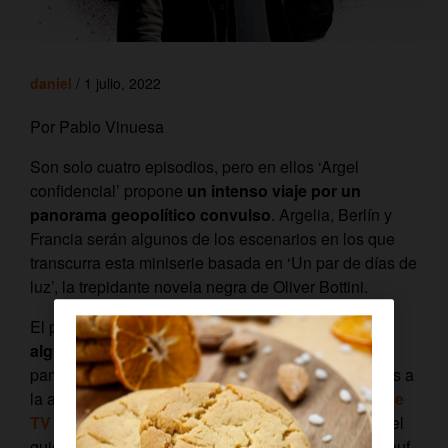
daniel
/ 1 julio, 2022
Por Pablo Vinuesa
Son solo cuatro episodios, pero en ellos ‘Argel
confidencial’ propone
un intenso viaje por un
panorama geopolítico convulso
. Argelia, Berlín y
Francia serán algunos de los escenarios en los que
transcurra esta miniserie basada en ‘Un par de días de
luz’, la trepidante novela negra de Oliver Bottini.
El próximo 4 de julio llegará a
AMC, hogar de
algunas de las ficciones más interesantes
del
panorama. Una propuesta ideal para los aficionados a
la acción y las tramas policíacas. Disfruta en
Orange
TV
de esta producción franco-alemana, escrita por el
guionista de la galardonada ‘Un profeta’, Abdel Raouf