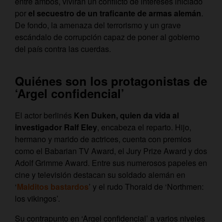
entre ambos, vivirán un conflicto de intereses iniciado
por
el secuestro de un traficante de armas alemán
.
De fondo, la amenaza del terrorismo y un grave
escándalo de corrupción capaz de poner al gobierno
del país contra las cuerdas.
Quiénes son los protagonistas de
‘Argel confidencial’
El actor berlinés
Ken Duken, quien da vida al
investigador Ralf Eley
, encabeza el reparto. Hijo,
hermano y marido de actrices, cuenta con premios
como el Babarian TV Award, el Jury Prize Award y dos
Adolf Grimme Award. Entre sus numerosos papeles en
cine y televisión destacan su soldado alemán en
‘
Malditos bastardos
’ y el rudo Thorald de ‘Northmen:
los vikingos’.
Su contrapunto en ‘Argel confidencial’ a varios niveles