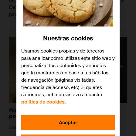
Dafri, que aportará una perspectiva única sobre un
país al borde del cambio.
Nuestras cookies
Usamos cookies propias y de terceros
para analizar cómo utilizas este sitio web y
personalizar los contenidos y anuncios
que te mostramos en base a tus hábitos
de navegación (páginas visitadas,
frecuencia de acceso, etc) Si quieres
saber más, echa un vistazo a nuestra
política de cookies.
Rob Lowe vuelve a la televisión en un
policiaco a su altura, ‘Wild Bill’
Aceptar
Leer artículo relacionado