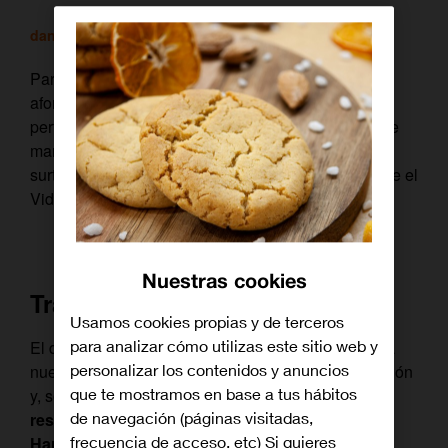
daniel
/ 1 diciembre, 2017
Parecía que el frío no iba a llegar pero
afortunadamente ya está aquí, y nos da una excusa
perfecta para quedarnos en casa y refugiarnos entre
mantas. ¿Y qué pega con sofá y manta? Un buen
surtido de pelis, como las que esta semana te ofrece el
Videoclub de Orange TV.
Nuestras cookies
Transformers: The Last KNIGHT
Usamos cookies propias y de terceros
para analizar cómo utilizas este sitio web y
El director Michael Bay es un experto en traer hasta
personalizar los contenidos y anuncios
nuestras pantallas historias llenas de emoción, acción
que te mostramos en base a tus hábitos
y, sobre todo, muchos efectos especiales.
El
de navegación (páginas visitadas,
responsable de ‘Armageddon’ (1998) y ‘Pearl
frecuencia de acceso, etc) Si quieres
Harbor’ (2001) vuelve con la quinta entrega de