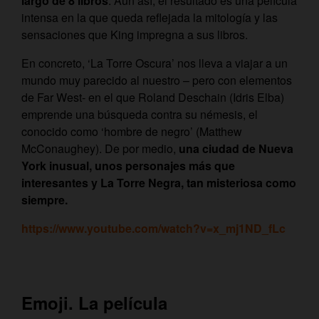
largo de 8 libros
. Aún así, el resultado es una película
intensa en la que queda reflejada la mitología y las
sensaciones que King impregna a sus libros.
En concreto, ‘La Torre Oscura’ nos lleva a viajar a un
mundo muy parecido al nuestro – pero con elementos
de Far West- en el que Roland Deschain (Idris Elba)
emprende una búsqueda contra su némesis, el
conocido como ‘hombre de negro’ (Matthew
McConaughey). De por medio,
una ciudad de Nueva
York inusual, unos personajes más que
interesantes y La Torre Negra, tan misteriosa como
siempre.
https://www.youtube.com/watch?v=x_mj1ND_fLc
Emoji. La película